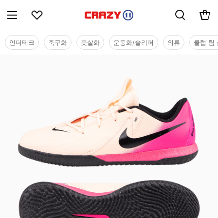
언더테크
축구화
풋살화
운동화/슬리퍼
의류
클럽 팀 
유소년