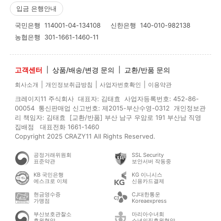
입금 은행안내
국민은행
114001-04-134108
신한은행
140-010-982138
농협은행
301-1661-1460-11
고객센터
|
상품/배송/변경 문의
|
교환/반품 문의
|
|
|
회사소개
개인정보취급방침
사업자번호확인
이용약관
크레이지11 주식회사 대표자: 김태효 사업자등록번호: 452-86-
00054 통신판매업 신고번호: 제2015-부산수영-0312 개인정보관
리 책임자: 김태효 [교환/반품] 부산 남구 우암로 191 부산남 직영
집배점 대표전화 1661-1460
Copyright 2025 CRAZY11 All Rights Reserved.
공정거래위원회
SSL Security
표준약관
보안서버 작동중
KB 국민은행
KG 이니시스
에스크로 이체
신용카드결제
현금영수증
CJ대한통운
가맹점
Koreaexpress
부산보호관찰소
마리아수녀회
후원협약
소년의집후원협약