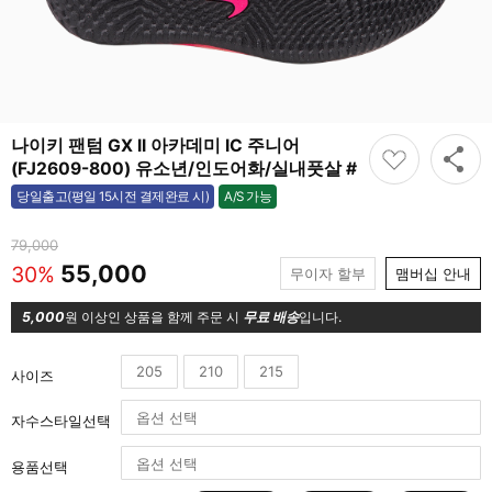
나이키 팬텀 GX II 아카데미 IC 주니어
(FJ2609-800) 유소년/인도어화/실내풋살 #
A/S 가능
당일출고(평일 15시전 결제완료 시)
가능
79,000
55,000
30%
무이자 할부
맴버십 안내
5,000
원 이상인 상품을 함께 주문 시
무료 배송
입니다.
205
210
215
사이즈
자수스타일선택
용품선택