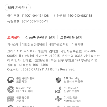
입금 은행안내
국민은행
114001-04-134108
신한은행
140-010-982138
농협은행
301-1661-1460-11
고객센터
|
상품/배송/변경 문의
|
교환/반품 문의
|
|
|
회사소개
개인정보취급방침
사업자번호확인
이용약관
크레이지11 주식회사 대표자: 김태효 사업자등록번호: 452-86-
00054 통신판매업 신고번호: 제2015-부산수영-0312 개인정보관
리 책임자: 김태효 [교환/반품] 부산 남구 우암로 191 부산남 직영
집배점 대표전화 1661-1460
Copyright 2025 CRAZY11 All Rights Reserved.
공정거래위원회
SSL Security
표준약관
보안서버 작동중
KB 국민은행
KG 이니시스
에스크로 이체
신용카드결제
현금영수증
CJ대한통운
가맹점
Koreaexpress