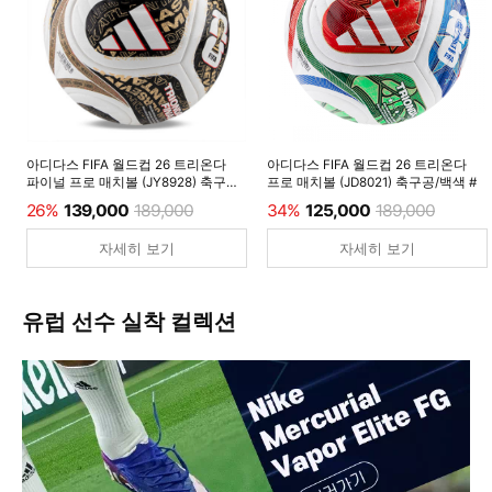
아디다스 FIFA 월드컵 26 트리온다
아디다스 FIFA 월드컵 26 트리온다
파이널 프로 매치볼 (JY8928) 축구공/
프로 매치볼 (JD8021) 축구공/백색 #
백색 #
26%
139,000
189,000
34%
125,000
189,000
자세히 보기
자세히 보기
유럽 선수 실착 컬렉션