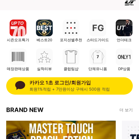
UP TO
F
G
UT
시즌오프특가
베스트20
포지션별추천
스터드가이드
언더테크
ONLY 1
매장판매상품
실착리뷰
클럽팀샵
단체유니폼
DP상품
카카오 1초 로그인/회원가입
회원1%적립 + 7만원이상 구매시 500원 적립
BRAND NEW
더 보기