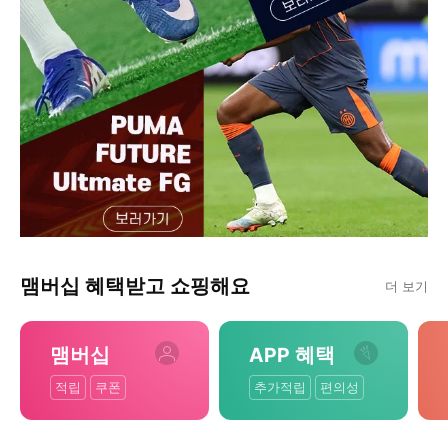
맴버십 혜택받고 쇼핑해요
더 보기
맴버십
APP 혜택
적립
쿠폰
추가적립
편의성