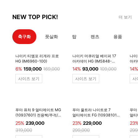
NEW TOP PICK!
더 보기
축구화
풋살화
탑
팬츠
용품
나이키 티엠포 리게라 프로
나이키 머큐리얼 베이퍼 17
나이
HG (IM6960-100)
아카데미 HG (IM5848-
아카데
600)
6%
159,000
169,000
14%
93,000
109,000
14%
사이즈 보기
사이즈 보기
사
푸마 퓨처 9 얼티메이트 MG
푸마 울트라 나이트로 7
푸마
(10937601) 전용쌕/주걱/
얼티메이트 FG (10938101)
얼티메
양말 #
전용쌕/주걱/양말 #
전용
25%
239,000
23%
229,000
23
319,000
299,000
299