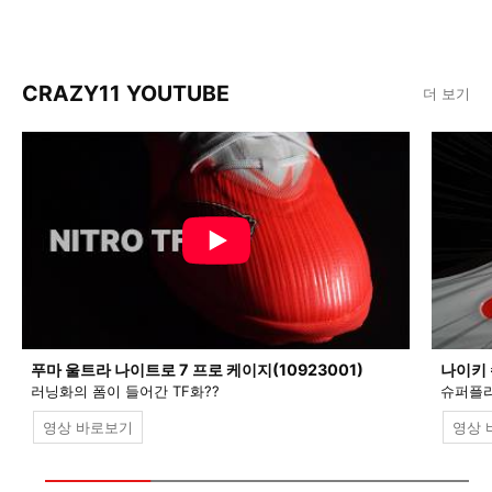
CRAZY11 YOUTUBE
더 보기
푸마 울트라 나이트로 7 프로 케이지(10923001)
나이키 
러닝화의 폼이 들어간 TF화??
슈퍼플라
영상 바로보기
영상 