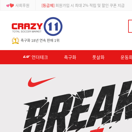
사회후원
[등급제]
회원가입 시 최대 2% 적립 및 할인 쿠폰 지급
-->
축구화 18년 연속 판매 1위
언더테크
축구화
풋살화
운동화