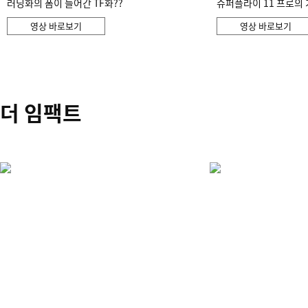
러닝화의 폼이 들어간 TF화??
슈퍼플라이 11 프로의 
영상 바로보기
영상 바로보기
더 임팩트