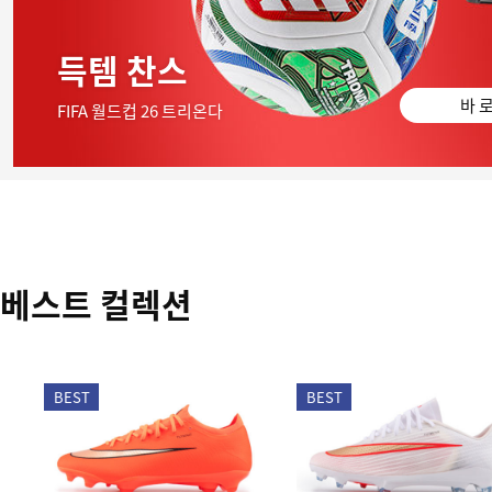
득템 찬스
바 로
FIFA 월드컵 26 트리온다
베스트 컬렉션
BEST
BEST