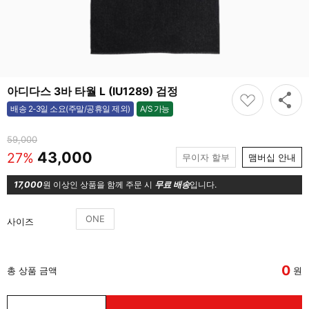
아디다스 3바 타월 L (IU1289) 검정
A/S 가능
배송 2-3일 소요(주말/공휴일 제외)
가능
59,000
43,000
27%
무이자 할부
맴버십 안내
17,000
원 이상인 상품을 함께 주문 시
무료 배송
입니다.
ONE
사이즈
0
총 상품 금액
원