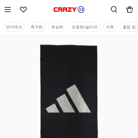
언더테크
축구화
풋살화
운동화/슬리퍼
의류
클럽 팀 
용품