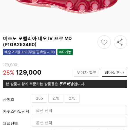
미즈노 모렐리아 네오 IV 프로 MD
(P1GA253460)
A/S 가능
배송 2-3일 소요(주말/공휴일 제외)
가능
179,000
129,000
28%
무이자 할부
맴버십 안내
본 상품과 함께 주문하는 상품들은
무료 배송
입니다.
265
270
275
사이즈
자수스타일선택
용품선택