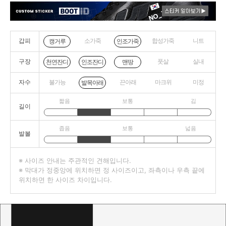
갑피
소가죽
합성가죽
니트
캥거루
인조가죽
구장
풋살
실내
천연잔디
인조잔디
맨땅
자수
불가능
끈아래
마크위
미정
발목아래
짧음
보통
김
길이
좁음
보통
넓음
발볼
※ 사이즈 안내는 주관적인 견해입니다.
※ 막대가 정중앙에 위치하면 정 사이즈이고, 좌측이나 우측 끝에
위치하면 한 사이즈 차이입니다.