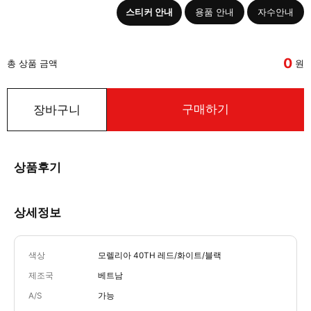
스티커 안내
용품 안내
자수안내
0
총 상품 금액
원
구매하기
장바구니
상품후기
상세정보
색상
모렐리아 40TH 레드/화이트/블랙
제조국
베트남
A/S
가능