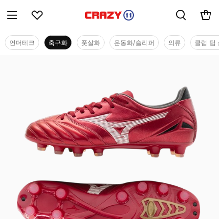
언더테크
축구화
풋살화
운동화/슬리퍼
의류
클럽 팀 
축구화