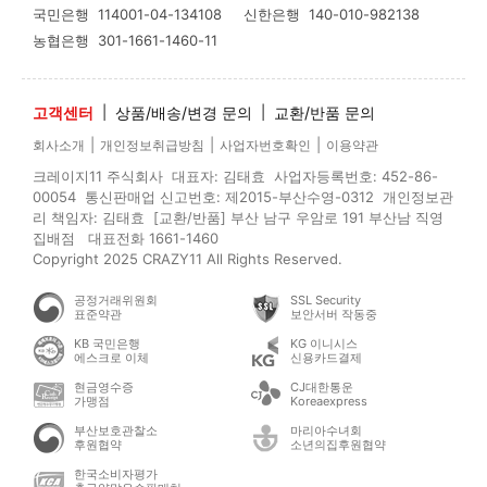
국민은행
114001-04-134108
신한은행
140-010-982138
농협은행
301-1661-1460-11
고객센터
|
상품/배송/변경 문의
|
교환/반품 문의
|
|
|
회사소개
개인정보취급방침
사업자번호확인
이용약관
크레이지11 주식회사 대표자: 김태효 사업자등록번호: 452-86-
00054 통신판매업 신고번호: 제2015-부산수영-0312 개인정보관
리 책임자: 김태효 [교환/반품] 부산 남구 우암로 191 부산남 직영
집배점 대표전화 1661-1460
Copyright 2025 CRAZY11 All Rights Reserved.
공정거래위원회
SSL Security
표준약관
보안서버 작동중
KB 국민은행
KG 이니시스
에스크로 이체
신용카드결제
현금영수증
CJ대한통운
가맹점
Koreaexpress
부산보호관찰소
마리아수녀회
후원협약
소년의집후원협약
한국소비자평가