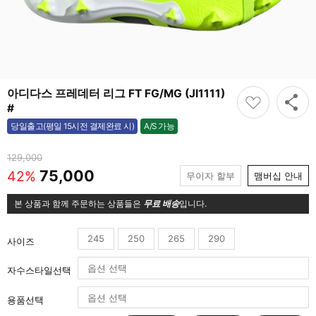
아디다스 프레데터 리그 FT FG/MG (JI1111)
#
A/S 가능
당일출고(평일 15시전 결제완료 시)
가능
129,000
75,000
42%
무이자 할부
맴버십 안내
본 상품과 함께 주문하는 상품들은
무료 배송
입니다.
245
250
265
290
사이즈
자수스타일선택
용품선택