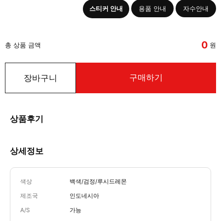
스티커 안내
용품 안내
자수안내
0
총 상품 금액
원
구매하기
장바구니
상품후기
상세정보
색상
백색/검정/루시드레몬
제조국
인도네시아
A/S
가능