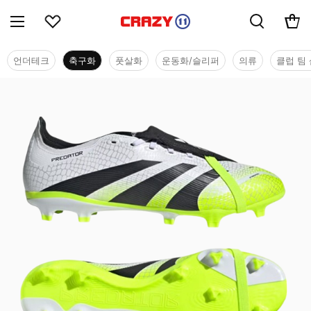
언더테크
축구화
풋살화
운동화/슬리퍼
의류
클럽 팀 
축구화