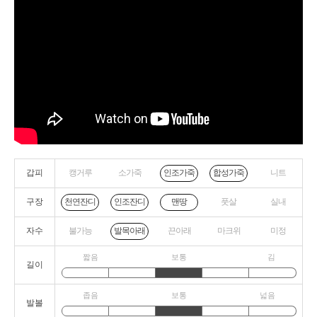
갑피
캥거루
소가죽
니트
인조가죽
합성가죽
구장
풋살
실내
천연잔디
인조잔디
맨땅
자수
불가능
끈아래
마크위
미정
발목아래
짧음
보통
김
길이
좁음
보통
넓음
발볼