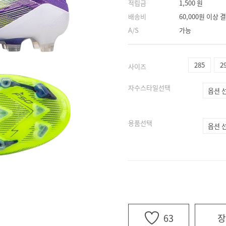
적립금
1,500 원
배송비
60,000원 이상
A/S
가능
285
2
사이즈
자수스타일선택
용품선택
63
장