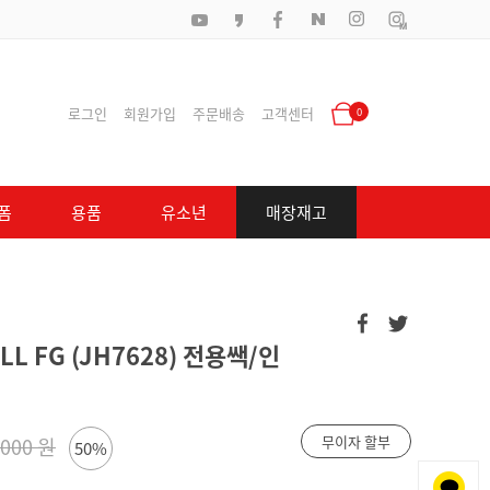
로그인
회원가입
주문배송
고객센터
0
폼
용품
유소년
매장재고
L FG (JH7628) 전용쌕/인
무이자 할부
,000 원
50%