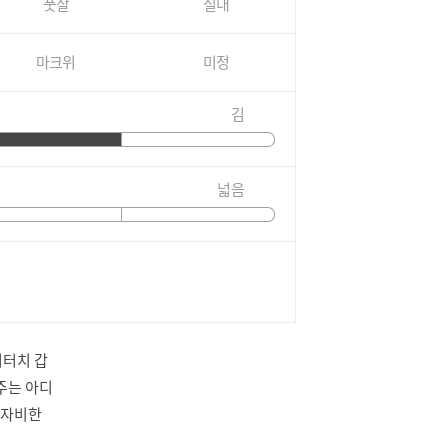
풋살
실내
마크위
미정
김
넓음
버터치 갑
주는 아디
무자비한