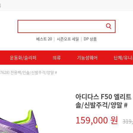
 쿠폰 지급
베스트 20
|
시즌오프 세일
|
DP 상품
운동화/슬리퍼
의류
기능성웨어
단체/유니
JH7628) 전용쌕/인솔/신발주걱/양말 #
아디다스 F50 엘리트 L
솔/신발주걱/양말 #
159,000 원
319