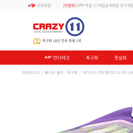
사회후원
[등급제]
회원가입 시 최대 2% 적립 및 할인
-->
축구화 18년 연속 판매 1위
언더테크
축구화
풋살화
크레이지11
/
베스트 셀러 - 축구화
/ 아디다스 F50 엘리트 LL FG (