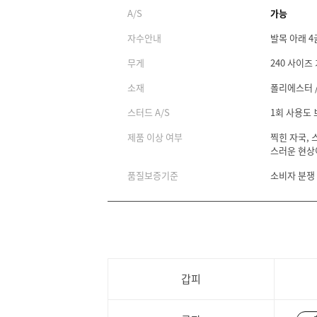
A/S
가능
자수안내
발목 아래 4
무게
240 사이즈 
소재
폴리에스터 /
스터드 A/S
1회 사용도
제품 이상 여부
찍힌 자국, 
스러운 현상
품질보증기준
소비자 분쟁
갑피