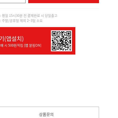
]: 평일 15시30분 전 결제완료 시 당일출고
]: 주말/공휴일 제외 2~3일 소요
기(앱설치)
매 시 500원적립 [앱 알림ON]
상품문의