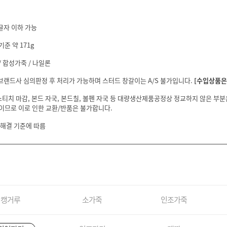
글자 이하 가능
기준 약 171g
 합성가죽 / 나일론
 브랜드사 심의판정 후 처리가 가능하며 스터드 창갈이는 A/S 불가입니다.
[수입상품은 
스티치 마감, 본드 자국, 본드칠, 볼펜 자국 등 대량생산제품공정상 정교하지 않은 부
이므로 이로 인한 교환/반품은 불가합니다.
 해결 기준에 따름
캥거루
소가죽
인조가죽