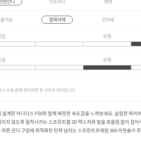
천연잔디
인조잔디
맨땅
불가능
발목아래
끈아래
짧음
보통
좁음
보통
이나 우측 끝에 위치하면 한 사이즈 차이입니다.
 설계된 아디다스 F50와 함께 짜릿한 속도감을 느껴보세요. 슬림한 파이
어지지 않도록 밀착시키는 스프린트웹 3D 텍스처와 발을 흔들림 없이 잡아
 마른 잔디 구장에 최적화된 탄력 넘치는 스프린트프레임 360 아웃솔이 