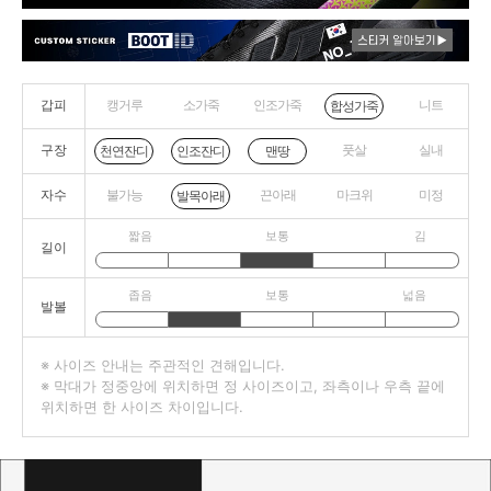
갑피
캥거루
소가죽
인조가죽
니트
합성가죽
구장
풋살
실내
천연잔디
인조잔디
맨땅
자수
불가능
끈아래
마크위
미정
발목아래
짧음
보통
김
길이
좁음
보통
넓음
발볼
※ 사이즈 안내는 주관적인 견해입니다.
※ 막대가 정중앙에 위치하면 정 사이즈이고, 좌측이나 우측 끝에
위치하면 한 사이즈 차이입니다.