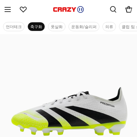
언더테크
축구화
풋살화
운동화/슬리퍼
의류
클럽 팀 
축구화