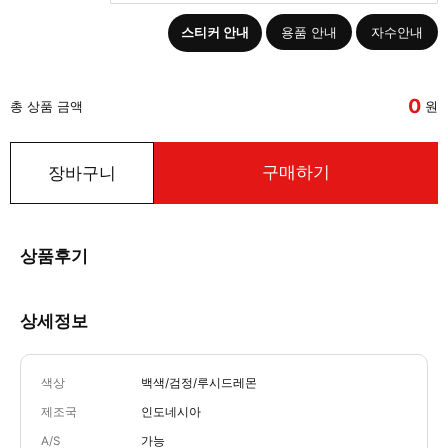
스티커 안내
용품 안내
자수안내
0
총 상품 금액
원
구매하기
장바구니
상품후기
상세정보
색상
백색/검정/루시드레몬
제조국
인도네시아
A/S
가능