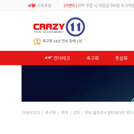
사회후원
[등급제]
회원가입 시 최대 2% 적립 및 할인
-->
축구화 18년 연속 판매 1위
언더테크
축구화
풋살화
크레이지11
/
축구화
/
푸마
/
255
/ 푸마 울트라 6 얼티메이트 MG (