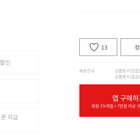
13
장
 할인
배송안내
상품명 # [있음
상품명 # [없음
앱 구매하
회원 1%적립 + 7만원 이상 구
쿠폰 지급