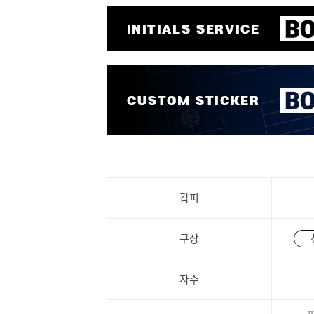
갑피
구장
자수