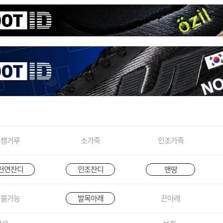
캥거루
소가죽
인조가죽
천연잔디
인조잔디
맨땅
불가능
발목아래
끈아래