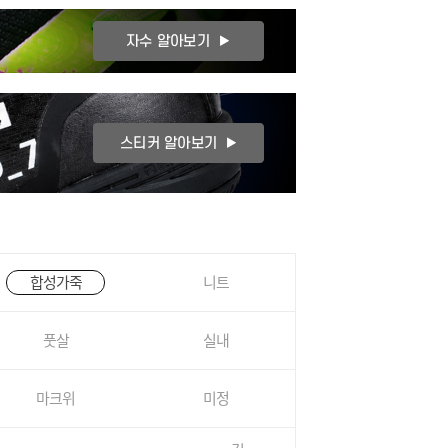
합성가죽
니트
풋살
실내
마크위
미정