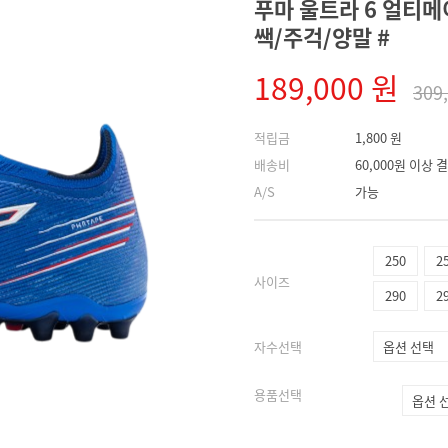
푸마 울트라 6 얼티메이
쌕/주걱/양말 #
189,000 원
309
적립금
1,800 원
배송비
60,000원 이상
A/S
가능
250
2
사이즈
290
2
자수선택
용품선택