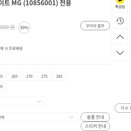
트 MG (10856001) 전용
톡상담
무이자 할부
,000 원
39%
 결제 시 무료배송
55
265
270
275
285
95
자수 
용품 안내
스티커 안내