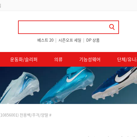
 쿠폰 지급
베스트 20
|
시즌오프 세일
|
DP 상품
운동화/슬리퍼
의류
기능성웨어
단체/유니
10856001) 전용쌕/주걱/양말 #