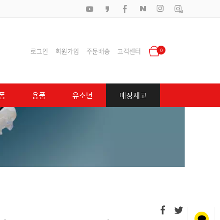
로그인
회원가입
주문배송
고객센터
0
폼
용품
유소년
매장재고