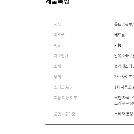
제품특징
색상
울트라블루
제조국
베트남
A/S
가능
자수안내
발목 아래 5
소재
폴리에스터 /
무게
260 사이즈 
스터드 A/S
1회 사용도
제품 이상 여부
찍힌 자국, 
스러운 현상
품질보증기준
소비자 분쟁