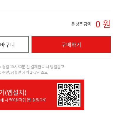
0
원
총 상품 금액
바구니
구매하기
]: 평일 15시30분 전 결제완료 시 당일출고
]: 주말/공휴일 제외 2~3일 소요
기(앱설치)
매 시 500원적립 [앱 알림ON]