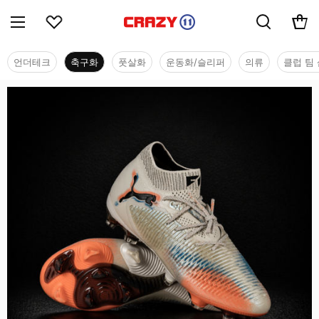
언더테크
축구화
풋살화
운동화/슬리퍼
의류
클럽 팀 
축구화