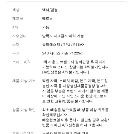
색상
백색/검정
제조국
베트남
A/S
가능
자수안내
발목 아래 4글자 이하 가능
소재
폴리에스터 / TPU / PEBAX
무게
240 사이즈 기준 약 229g
스터드 A/S
1회 사용도 브랜드사 심의판정 후 처리가
가능하며 스터드 창갈이는 A/S 불가입니다.
[수입상품은 A/S 불가입니다.]
제품 이상 여부
찍힌 자국, 스티치 마감, 본드 자국, 본드칠,
볼펜 자국 등 대량생산제품공정상 정교하
지 않은 부분은 브랜드 사에서 말하는 제품
이 이상이 아닌 자연스러운 현상이므로 이
로 인한 교환/반품은 불가합니다.
상품 이상 확인
최초 배송을 받으셨을 때 상품 이상 유무를
확인해주십시오.
배송완료일 이후 문제가 발견될 경우 교환/
반품이 아닌 A/S 신청을 하셔야 합니다.
품질보증기준
소비자 분쟁 해결 기준에 따름