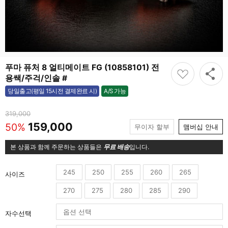
푸마 퓨처 8 얼티메이트 FG (10858101) 전
용쌕/주걱/인솔 #
A/S 가능
당일출고(평일 15시전 결제완료 시)
가능
319,000
159,000
50%
무이자 할부
맴버십 안내
본 상품과 함께 주문하는 상품들은
무료 배송
입니다.
245
250
255
260
265
사이즈
270
275
280
285
290
자수선택