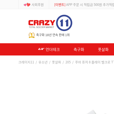
사회후원
[등급제]
회원가입 시 최대 2% 적립 및 할인
-->
축구화 18년 연속 판매 1위
언더테크
축구화
풋살화
크레이지11
/
유소년
/
풋살화
/
205
/ 푸마 퓨처 8 플레이 벨크로 TT