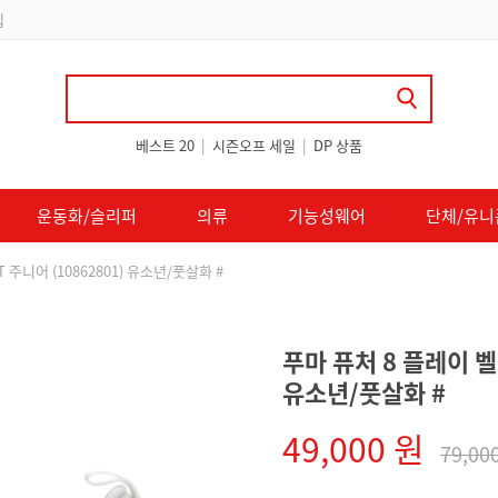
 쿠폰 지급
베스트 20
|
시즌오프 세일
|
DP 상품
운동화/슬리퍼
의류
기능성웨어
단체/유니
 주니어 (10862801) 유소년/풋살화 #
푸마 퓨처 8 플레이 벨크
유소년/풋살화 #
49,000 원
79,00