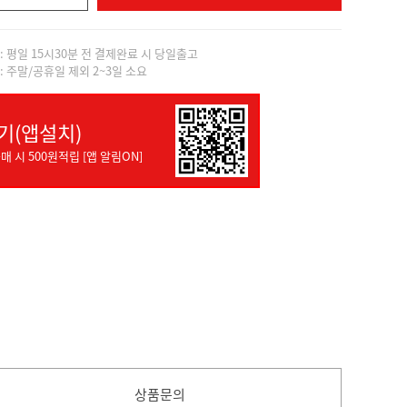
]: 평일 15시30분 전 결제완료 시 당일출고
]: 주말/공휴일 제외 2~3일 소요
기(앱설치)
매 시 500원적립 [앱 알림ON]
상품문의