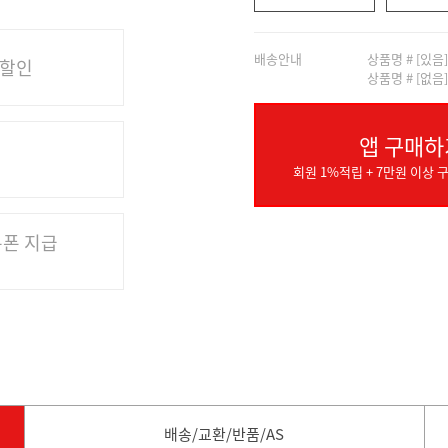
배송안내
상품명 # [있음
 할인
상품명 # [없음
앱 구매하
회원 1%적립 + 7만원 이상 구
쿠폰 지급
배송/교환/반품/AS