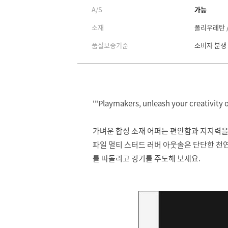
A/S
가능
소재
폴리우레탄 
품질보증기준
소비자 분쟁
'"Playmakers, unleash your creativity 
가벼운 합성 소재 어퍼는 편안함과 지지력을
파일 멀티 스터드 러버 아웃솔은 단단한 천
를 따돌리고 경기를 주도해 보세요.