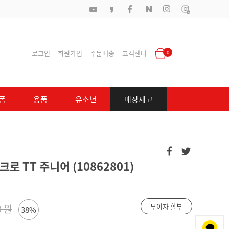
로그인
회원가입
주문배송
고객센터
0
폼
용품
유소년
매장재고
로 TT 주니어 (10862801)
무이자 할부
0 원
38%