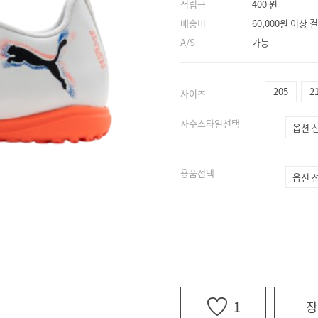
적립금
400 원
배송비
60,000원 이상
A/S
가능
205
2
사이즈
자수스타일선택
용품선택
1
장