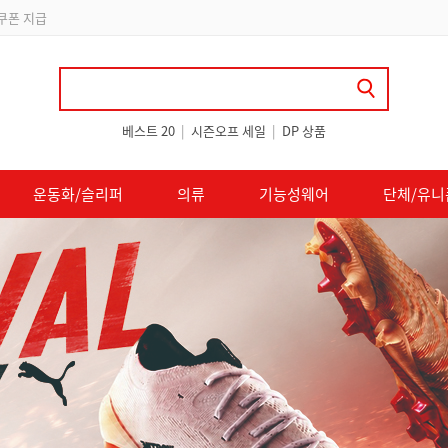
립
베스트 20
|
시즌오프 세일
|
DP 상품
운동화/슬리퍼
의류
기능성웨어
단체/유니