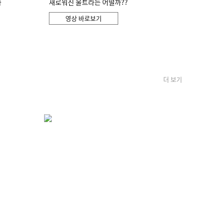
화
새로워진 울트라는 어떨까??
영상 바로보기
더 보기