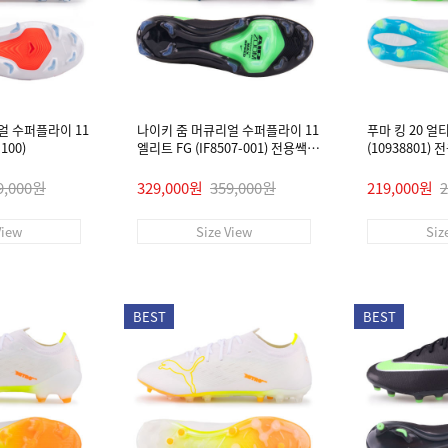
얼 수퍼플라이 11
나이키 줌 머큐리얼 수퍼플라이 11
푸마 킹 20 얼
100)
엘리트 FG (IF8507-001) 전용쌕/
(10938801)
인솔/주걱/양말 #
9,000원
329,000원
359,000원
219,000원
View
Size View
Siz
BEST
BEST