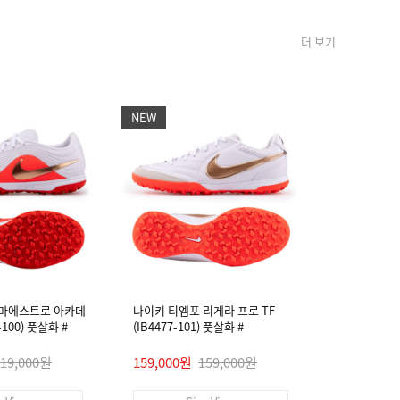
더 보기
NEW
NEW
 마에스트로 아카데
나이키 티엠포 리게라 프로 TF
나이키 티엠
4-100) 풋살화 #
(IB4477-101) 풋살화 #
미 FG/MG (I
119,000원
159,000원
159,000원
89,000원