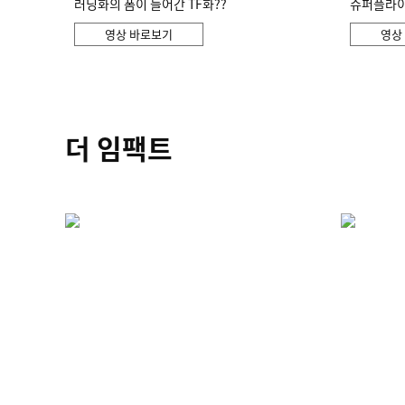
러닝화의 폼이 들어간 TF화??
슈퍼플라이 
영상 바로보기
영상
더 임팩트