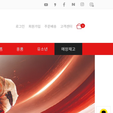
로그인
회원가입
주문배송
고객센터
0
폼
용품
유소년
매장재고