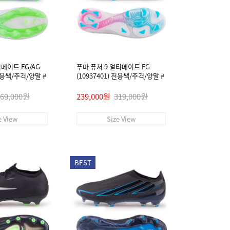
티메이트 FG/AG
푸마 퓨처 9 얼티메이트 FG
 전용쌕/주걱/양말 #
(10937401) 전용쌕/주걱/양말 #
269,000원
239,000원
319,000원
e View
Size View
BEST