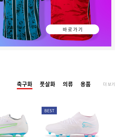
바 로 가 기
축구화
풋살화
의류
용품
더 보기
BEST