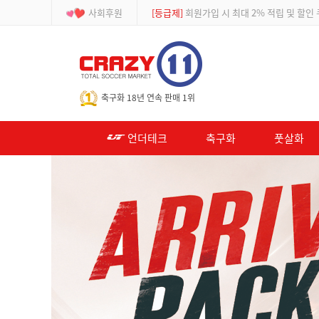
사회후원
[이벤트]
APP 주문 시 적립금 500원 추가적
-->
축구화 18년 연속 판매 1위
언더테크
축구화
풋살화