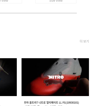
e View
Size View
S
더 보기
푸마 울트라7 니트로 얼티메이트 LL FG(10930101)