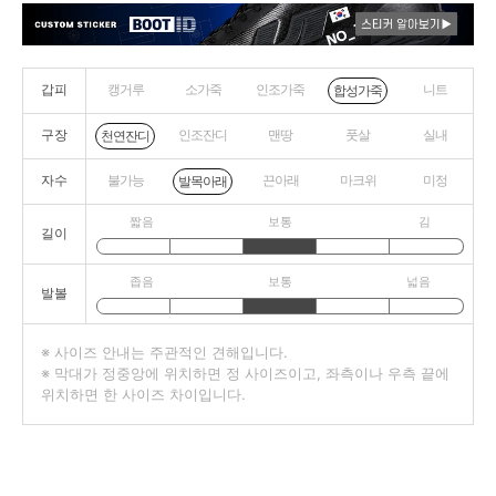
갑피
캥거루
소가죽
인조가죽
니트
합성가죽
구장
인조잔디
맨땅
풋살
실내
천연잔디
자수
불가능
끈아래
마크위
미정
발목아래
짧음
보통
김
길이
좁음
보통
넓음
발볼
※ 사이즈 안내는 주관적인 견해입니다.
※ 막대가 정중앙에 위치하면 정 사이즈이고, 좌측이나 우측 끝에
위치하면 한 사이즈 차이입니다.