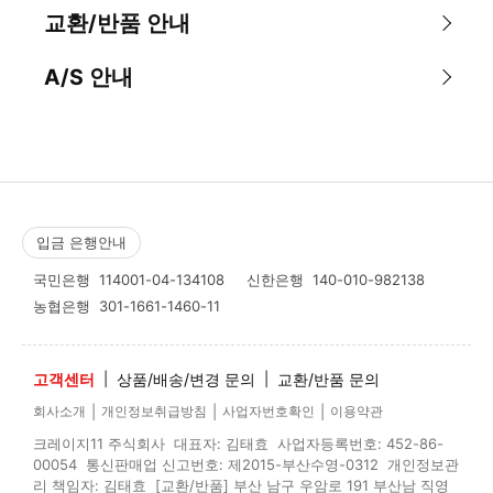
교환/반품 안내
A/S 안내
입금 은행안내
국민은행
114001-04-134108
신한은행
140-010-982138
농협은행
301-1661-1460-11
고객센터
|
상품/배송/변경 문의
|
교환/반품 문의
|
|
|
회사소개
개인정보취급방침
사업자번호확인
이용약관
크레이지11 주식회사 대표자: 김태효 사업자등록번호: 452-86-
00054 통신판매업 신고번호: 제2015-부산수영-0312 개인정보관
리 책임자: 김태효 [교환/반품] 부산 남구 우암로 191 부산남 직영