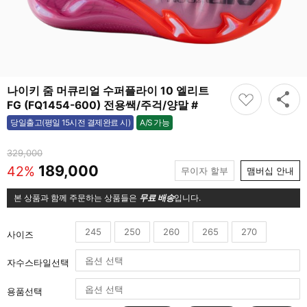
나이키 줌 머큐리얼 수퍼플라이 10 엘리트
FG (FQ1454-600) 전용쌕/주걱/양말 #
A/S 가능
당일출고(평일 15시전 결제완료 시)
가능
329,000
189,000
42%
무이자 할부
맴버십 안내
본 상품과 함께 주문하는 상품들은
무료 배송
입니다.
245
250
260
265
270
사이즈
자수스타일선택
용품선택