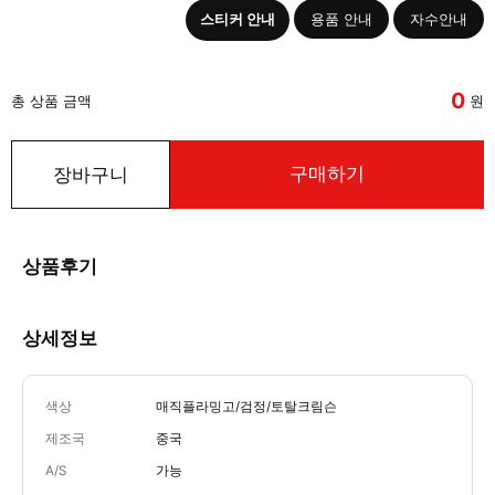
스티커 안내
용품 안내
자수안내
0
총 상품 금액
원
구매하기
장바구니
상품후기
상세정보
색상
매직플라밍고/검정/토탈크림슨
제조국
중국
A/S
가능