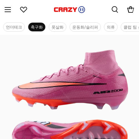
언더테크
축구화
풋살화
운동화/슬리퍼
의류
클럽 팀 
축구화