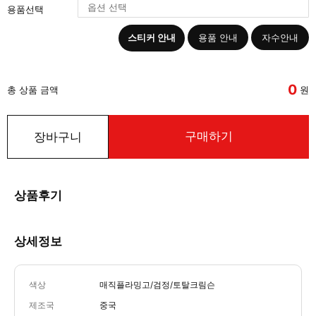
용품선택
스티커 안내
용품 안내
자수안내
0
총 상품 금액
원
구매하기
장바구니
상품후기
상세정보
색상
매직플라밍고/검정/토탈크림슨
제조국
중국