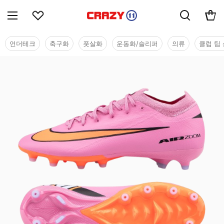
언더테크
축구화
풋살화
운동화/슬리퍼
의류
클럽 팀 
베스트 셀러 - 축구화