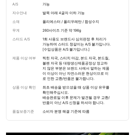
A/S
가능
자수안내
발목 아래 4글자 이하 가능
소재
폴리에스터 / 폴리우레탄 / 합성수지
무게
260사이즈 기준 약 196g
스터드 A/S
1회 사용도 브랜드사 심의판정 후 처리가
가능하며 스터드 창갈이는 A/S 불가입니다.
[수입상품은 A/S 불가입니다.]
제품 이상 여부
찍힌 자국, 스티치 마감, 본드 자국, 본드칠,
볼펜 자국 등 대량생산제품공정상 정교하
지 않은 부분은 브랜드 사에서 말하는 제품
이 이상이 아닌 자연스러운 현상이므로 이
로 인한 교환/반품은 불가합니다.
상품 이상 확인
최초 배송을 받으셨을 때 상품 이상 유무를
확인해주십시오.
배송완료일 이후 문제가 발견될 경우 교환/
반품이 아닌 A/S 신청을 하셔야 합니다.
품질보증기준
소비자 분쟁 해결 기준에 따름