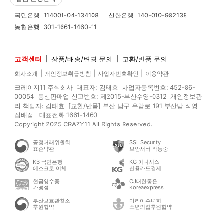
국민은행
114001-04-134108
신한은행
140-010-982138
농협은행
301-1661-1460-11
고객센터
|
상품/배송/변경 문의
|
교환/반품 문의
|
|
|
회사소개
개인정보취급방침
사업자번호확인
이용약관
크레이지11 주식회사 대표자: 김태효 사업자등록번호: 452-86-
00054 통신판매업 신고번호: 제2015-부산수영-0312 개인정보관
리 책임자: 김태효 [교환/반품] 부산 남구 우암로 191 부산남 직영
집배점 대표전화 1661-1460
Copyright 2025 CRAZY11 All Rights Reserved.
공정거래위원회
SSL Security
표준약관
보안서버 작동중
KB 국민은행
KG 이니시스
에스크로 이체
신용카드결제
현금영수증
CJ대한통운
가맹점
Koreaexpress
부산보호관찰소
마리아수녀회
후원협약
소년의집후원협약