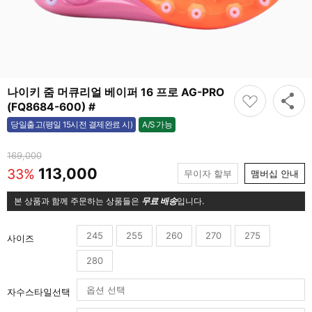
나이키 줌 머큐리얼 베이퍼 16 프로 AG-PRO
(FQ8684-600) #
A/S 가능
당일출고(평일 15시전 결제완료 시)
가능
169,000
113,000
33%
무이자 할부
맴버십 안내
본 상품과 함께 주문하는 상품들은
무료 배송
입니다.
245
255
260
270
275
사이즈
280
자수스타일선택