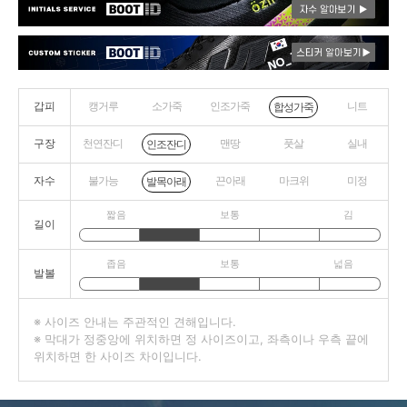
갑피
캥거루
소가죽
인조가죽
니트
합성가죽
구장
천연잔디
맨땅
풋살
실내
인조잔디
자수
불가능
끈아래
마크위
미정
발목아래
짧음
보통
김
길이
좁음
보통
넓음
발볼
※ 사이즈 안내는 주관적인 견해입니다.
※ 막대가 정중앙에 위치하면 정 사이즈이고, 좌측이나 우측 끝에
위치하면 한 사이즈 차이입니다.