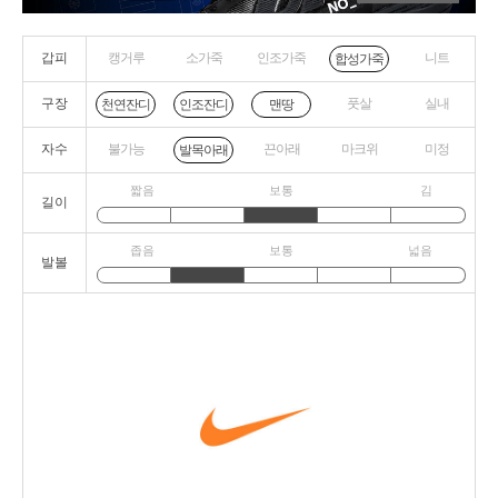
갑피
캥거루
소가죽
인조가죽
니트
합성가죽
구장
풋살
실내
천연잔디
인조잔디
맨땅
자수
불가능
끈아래
마크위
미정
발목아래
짧음
보통
김
길이
좁음
보통
넓음
발볼