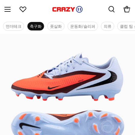
언더테크
축구화
풋살화
운동화/슬리퍼
의류
클럽 팀 
축구화