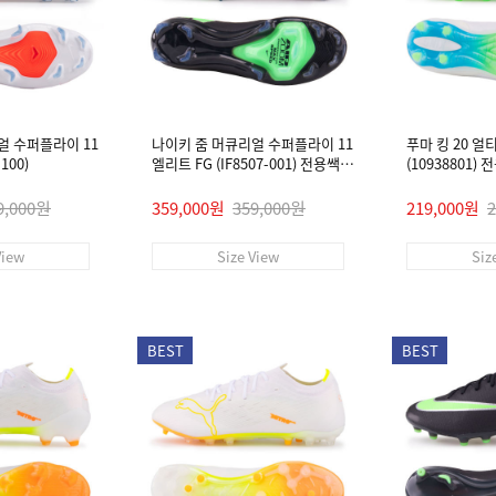
얼 수퍼플라이 11
나이키 줌 머큐리얼 수퍼플라이 11
푸마 킹 20 얼
100)
엘리트 FG (IF8507-001) 전용쌕/
(10938801)
인솔/주걱/양말 #
9,000원
359,000원
359,000원
219,000원
View
Size View
Siz
BEST
BEST