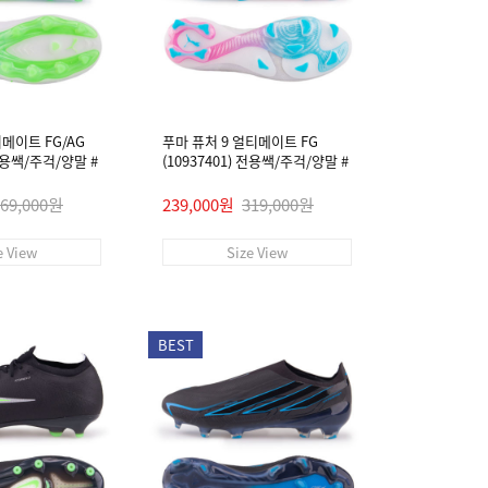
티메이트 FG/AG
푸마 퓨처 9 얼티메이트 FG
 전용쌕/주걱/양말 #
(10937401) 전용쌕/주걱/양말 #
269,000원
239,000원
319,000원
e View
Size View
BEST