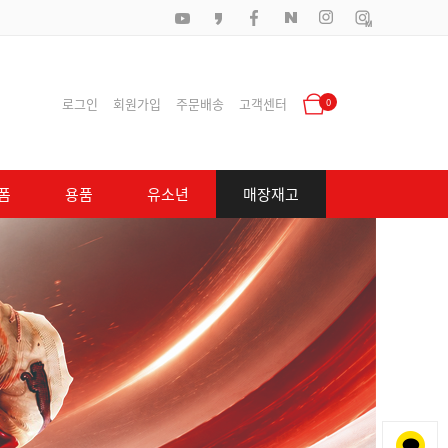
로그인
회원가입
주문배송
고객센터
0
폼
용품
유소년
매장재고