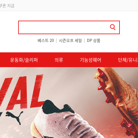
 쿠폰 지급
베스트 20
|
시즌오프 세일
|
DP 상품
운동화/슬리퍼
의류
기능성웨어
단체/유니