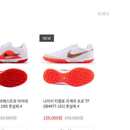
더 보기
NEW
NEW
 마에스트로 아카데
나이키 티엠포 리게라 프로 TF
나이키 티엠
4-100) 풋살화 #
(IB4477-101) 풋살화 #
미 FG/MG (I
119,000원
159,000원
159,000원
99,000원