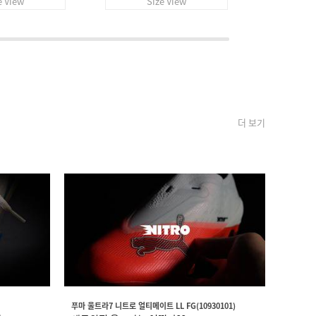
e View
Size View
S
더 보기
푸마 울트라7 니트로 얼티메이트 LL FG(10930101)