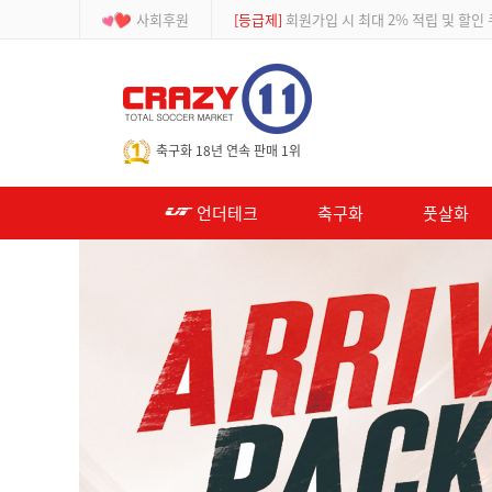
사회후원
[등급제]
회원가입 시 최대 2% 적립 및 할인
-->
축구화 18년 연속 판매 1위
언더테크
축구화
풋살화