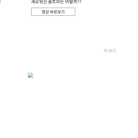
화
새로워진 울트라는 어떨까??
영상 바로보기
더 보기