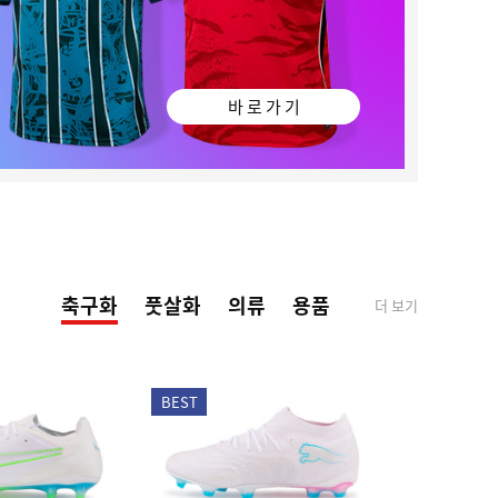
바 로 가 기
축구화
풋살화
의류
용품
더 보기
BEST