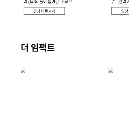
러닝화의 폼이 들어간 TF화??
슈퍼플라이 
영상 바로보기
영상
더 임팩트