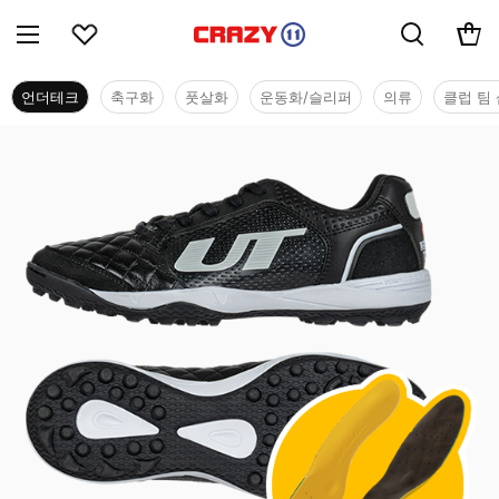
언더테크
축구화
풋살화
운동화/슬리퍼
의류
클럽 팀 
언더테크