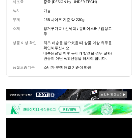
제조국
중국 (DESIGN by UNDER TECH)
A/S
가능
무게
255 사이즈 기준 약 230g
소재
캥거루가죽 / 신세틱 / 폴리에스터 / 합성고
무
상품 이상 확인
최초 배송을 받으셨을 때 상품 이상 유무를
확인해주십시오.
배송완료일 이후 문제가 발견될 경우 교환/
반품이 아닌 A/S 신청을 하셔야 합니다.
품질보증기준
소비자 분쟁 해결 기준에 따름