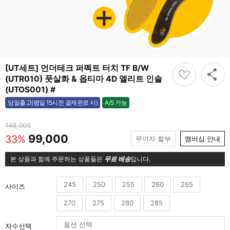
[UT세트] 언더테크 퍼펙트 터치 TF B/W
(UTR010) 풋살화 & 옵티마 4D 엘리트 인솔
(UTOS001) #
A/S 가능
당일출고(평일 15시전 결제완료 시)
가능
148,000
99,000
33%
무이자 할부
맴버십 안내
본 상품과 함께 주문하는 상품들은
무료 배송
입니다.
245
250
255
260
265
사이즈
270
275
280
285
자수선택