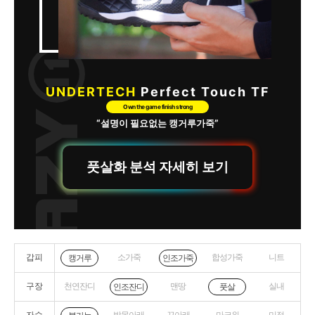
UNDERTECH
Perfect Touch TF
Own the game finish strong
“설명이 필요없는 캥거루가죽”
풋살화 분석 자세히 보기
갑피
소가죽
합성가죽
니트
캥거루
인조가죽
구장
천연잔디
맨땅
실내
인조잔디
풋살
자수
발목아래
끈아래
마크위
미정