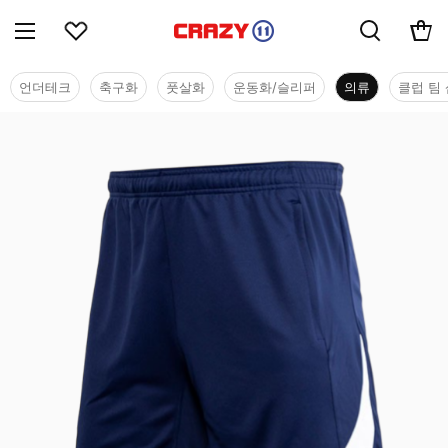
언더테크
축구화
풋살화
운동화/슬리퍼
의류
클럽 팀 
의류