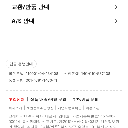
교환/반품 안내
A/S 안내
입금 은행안내
국민은행
114001-04-134108
신한은행
140-010-982138
농협은행
301-1661-1460-11
고객센터
|
상품/배송/변경 문의
|
교환/반품 문의
|
|
|
회사소개
개인정보취급방침
사업자번호확인
이용약관
크레이지11 주식회사 대표자: 김태효 사업자등록번호: 452-86-
00054 통신판매업 신고번호: 제2015-부산수영-0312 개인정보관
리 책임자: 김태효 [교환/반품] 부산 남구 우암로 191 부산남 직영