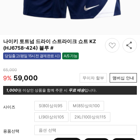
나이키 토트넘 드라이 스트라이크 쇼트 KZ
(HJ6758-424) 블루 #
A/S 가능
당일출고(평일 15시전 결제완료 시)
가능
65,000
59,000
9%
무이자 할부
맴버십 안내
1,000
원 이상인 상품을 함께 주문 시
무료 배송
입니다.
S(80)상의95
M(85)상의100
사이즈
L(90)상의105
2XL(100)상의115
용품선택