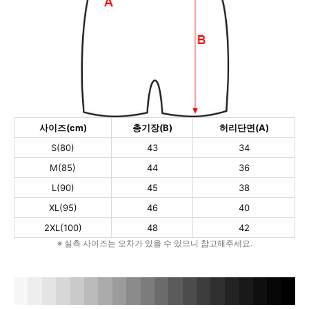
사이즈(cm)
총기장(B)
허리단면(A)
S(80)
43
34
M(85)
44
36
L(90)
45
38
XL(95)
46
40
2XL(100)
48
42
※ 실측 사이즈는 오차가 있을 수 있으니 참고해주세요.