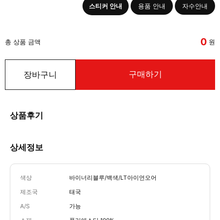
스티커 안내
용품 안내
자수안내
0
총 상품 금액
원
구매하기
장바구니
상품후기
상세정보
색상
바이너리블루/백색/LT아이언오어
제조국
태국
A/S
가능