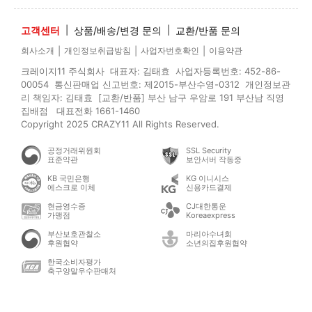
고객센터
|
상품/배송/변경 문의
|
교환/반품 문의
|
|
|
회사소개
개인정보취급방침
사업자번호확인
이용약관
크레이지11 주식회사 대표자: 김태효 사업자등록번호: 452-86-
00054 통신판매업 신고번호: 제2015-부산수영-0312 개인정보관
리 책임자: 김태효 [교환/반품] 부산 남구 우암로 191 부산남 직영
집배점 대표전화 1661-1460
Copyright 2025 CRAZY11 All Rights Reserved.
공정거래위원회
SSL Security
표준약관
보안서버 작동중
KB 국민은행
KG 이니시스
에스크로 이체
신용카드결제
현금영수증
CJ대한통운
가맹점
Koreaexpress
부산보호관찰소
마리아수녀회
후원협약
소년의집후원협약
한국소비자평가
축구양말우수판매처