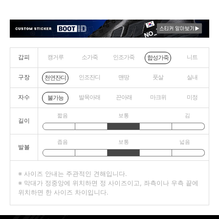
갑피
캥거루
소가죽
인조가죽
니트
합성가죽
구장
인조잔디
맨땅
풋살
실내
천연잔디
자수
발목아래
끈아래
마크위
미정
불가능
짧음
보통
김
길이
좁음
보통
넓음
발볼
※ 사이즈 안내는 주관적인 견해입니다.
※ 막대가 정중앙에 위치하면 정 사이즈이고, 좌측이나 우측 끝에
위치하면 한 사이즈 차이입니다.