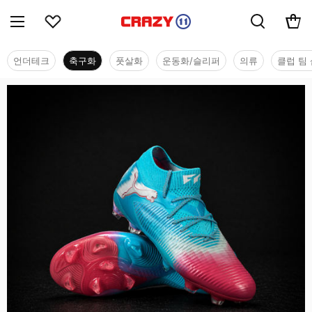
언더테크
축구화
풋살화
운동화/슬리퍼
의류
클럽 팀 
축구화