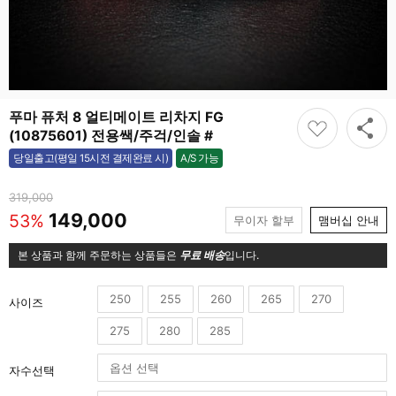
푸마 퓨처 8 얼티메이트 리차지 FG
(10875601) 전용쌕/주걱/인솔 #
A/S 가능
당일출고(평일 15시전 결제완료 시)
가능
319,000
149,000
53%
무이자 할부
맴버십 안내
본 상품과 함께 주문하는 상품들은
무료 배송
입니다.
250
255
260
265
270
사이즈
275
280
285
자수선택