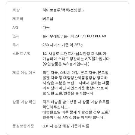
색상
히어로블루/백색/선셋핑크
제조국
베트남
A/S
가능
소재
폴리우레탄 / 폴리에스터 / TPU / PEBAX
무게
260 사이즈 기준 약 257g
스터드 A/S
1회 사용도 브랜드사 심의판정 후 처리가
가능하며 스터드 창갈이는 A/S 불가입니다.
[수입상품은 A/S 불가입니다.]
제품 이상 여부
찍힌 자국, 스티치 마감, 본드 자국, 본드칠,
볼펜 자국 등 대량생산제품공정상 정교하
지 않은 부분은 브랜드 사에서 말하는 제품
이 이상이 아닌 자연스러운 현상이므로 이
로 인한 교환/반품은 불가합니다.
상품 이상 확인
최초 배송을 받으셨을 때 상품 이상 유무를
확인해주십시오.
배송완료일 이후 문제가 발견될 경우 교환/
반품이 아닌 A/S 신청을 하셔야 합니다.
품질보증기준
소비자 분쟁 해결 기준에 따름