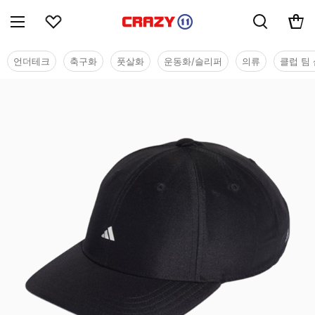
언더테크
축구화
풋살화
운동화/슬리퍼
의류
클럽 팀 
용품