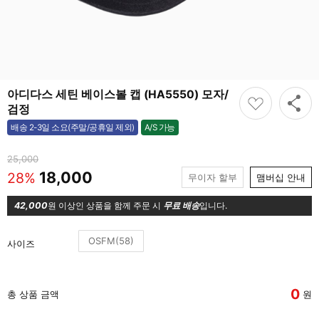
아디다스 세틴 베이스볼 캡 (HA5550) 모자/
검정
A/S 가능
배송 2-3일 소요(주말/공휴일 제외)
가능
25,000
18,000
28%
무이자 할부
맴버십 안내
42,000
원 이상인 상품을 함께 주문 시
무료 배송
입니다.
OSFM(58)
사이즈
0
총 상품 금액
원