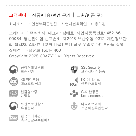
고객센터
|
상품/배송/변경 문의
|
교환/반품 문의
|
|
|
회사소개
개인정보취급방침
사업자번호확인
이용약관
크레이지11 주식회사 대표자: 김태효 사업자등록번호: 452-86-
00054 통신판매업 신고번호: 제2015-부산수영-0312 개인정보관
리 책임자: 김태효 [교환/반품] 부산 남구 우암로 191 부산남 직영
집배점 대표전화 1661-1460
Copyright 2025 CRAZY11 All Rights Reserved.
공정거래위원회
SSL Security
표준약관
보안서버 작동중
KB 국민은행
KG 이니시스
에스크로 이체
신용카드결제
현금영수증
CJ대한통운
가맹점
Koreaexpress
부산보호관찰소
마리아수녀회
후원협약
소년의집후원협약
한국소비자평가
축구양말우수판매처