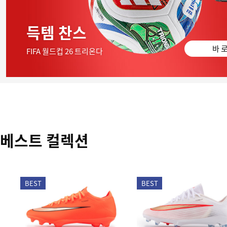
득템 찬스
바 로
FIFA 월드컵 26 트리온다
베스트 컬렉션
BEST
BEST