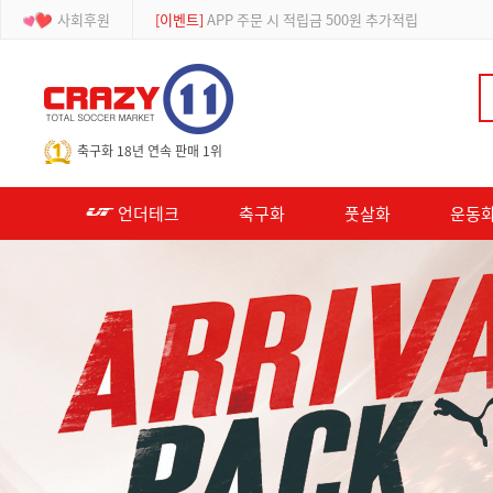
사회후원
[이벤트]
APP 주문 시 적립금 500원 추가적립
-->
축구화 18년 연속 판매 1위
언더테크
축구화
풋살화
운동화