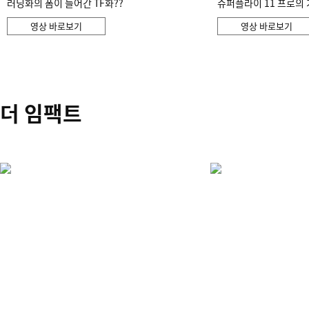
러닝화의 폼이 들어간 TF화??
슈퍼플라이 11 프로의 
영상 바로보기
영상 바로보기
더 임팩트