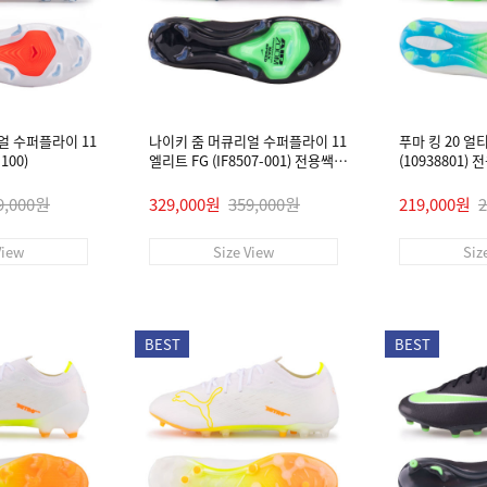
얼 수퍼플라이 11
나이키 줌 머큐리얼 수퍼플라이 11
푸마 킹 20 얼
100)
엘리트 FG (IF8507-001) 전용쌕/
(10938801)
인솔/주걱/양말 #
9,000원
329,000원
359,000원
219,000원
View
Size View
Siz
BEST
BEST