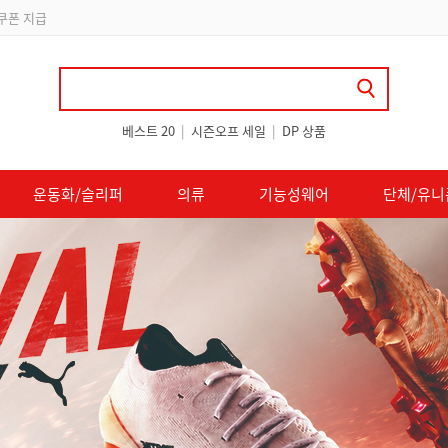
립
베스트 20
|
시즌오프 세일
|
DP 상품
운동화/슬리퍼
의류
기능성웨어
단체/유니