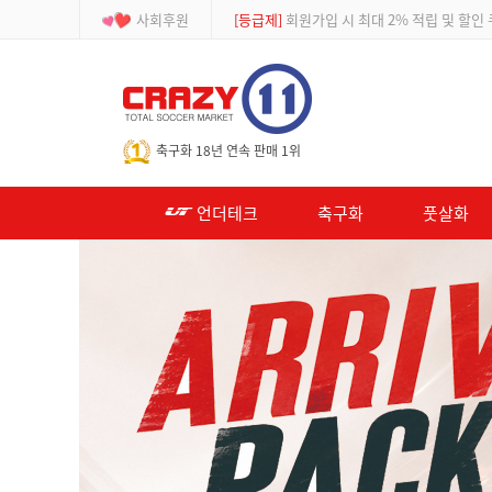
사회후원
[이벤트]
APP 주문 시 적립금 500원 추가적
-->
축구화 18년 연속 판매 1위
언더테크
축구화
풋살화