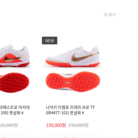
더 보기
NEW
NEW
 마에스트로 아카데
나이키 티엠포 리게라 프로 TF
나이키 티엠
4-100) 풋살화 #
(IB4477-101) 풋살화 #
미 FG/MG (I
119,000원
159,000원
159,000원
89,000원