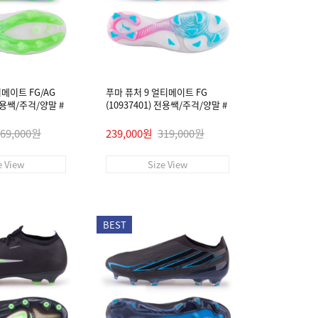
티메이트 FG/AG
푸마 퓨처 9 얼티메이트 FG
 전용쌕/주걱/양말 #
(10937401) 전용쌕/주걱/양말 #
269,000원
239,000원
319,000원
e View
Size View
BEST