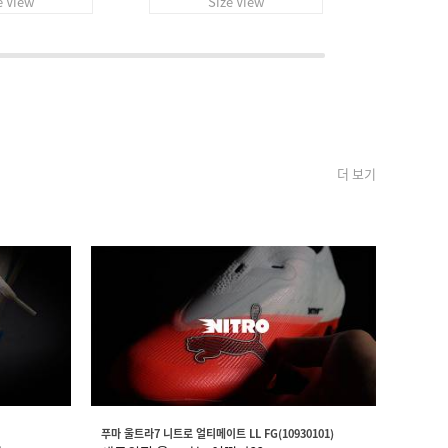
e View
Size View
S
더 보기
푸마 울트라7 니트로 얼티메이트 LL FG(10930101)