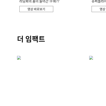
러닝화의 폼이 들어간 TF화??
슈퍼플라이 
영상 바로보기
영상
더 임팩트