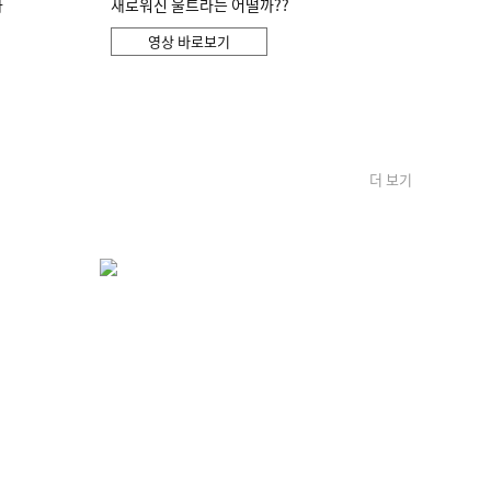
화
새로워진 울트라는 어떨까??
영상 바로보기
더 보기