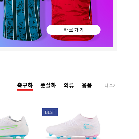
바 로 가 기
축구화
풋살화
의류
용품
더 보기
BEST