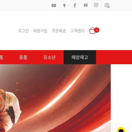
로그인
회원가입
주문배송
고객센터
0
폼
용품
유소년
매장재고