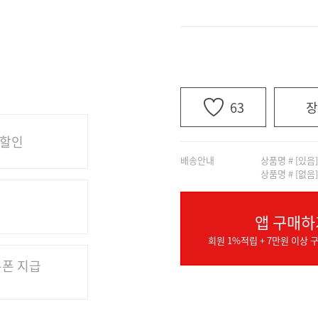
63
장
 할인
배송안내
상품명 # [있음
상품명 # [없음
앱 구매하
회원 1%적립 + 7만원 이상 구
쿠폰 지급