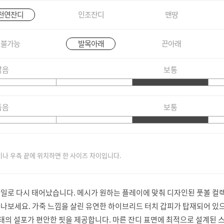
천연잔디
인조잔디
맨땅
불가능
발목아래
끈아래
짧음
보통
좁음
보통
이나 우측 끝에 위치하면 한 사이즈 차이입니다.
일로 다시 태어났습니다. 메시가 원하는 플레이에 맞춰 디자인된 풋볼 컬
나보세요. 가죽 느낌을 살린 유연한 하이브리드 터치 갑피가 탑재되어 있으
형태의 설포가 편안한 핏을 제공합니다. 마른 잔디 표면에 최적으로 설계된