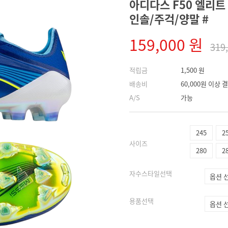
아디다스 F50 엘리트 F
인솔/주걱/양말 #
159,000 원
319
적립금
1,500 원
배송비
60,000원 이상
A/S
가능
245
2
사이즈
280
2
자수스타일선택
용품선택