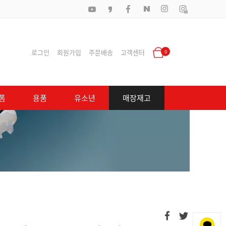
로그인
회원가입
주문배송
고객센터
0
폼
용품
유소년
매장재고