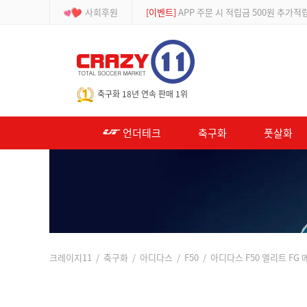
사회후원
[등급제]
회원가입 시 최대 2% 적립 및 할인
-->
축구화 18년 연속 판매 1위
언더테크
축구화
풋살화
크레이지11
/
축구화
/
아디다스
/
F50
/ 아디다스 F50 엘리트 FG 메