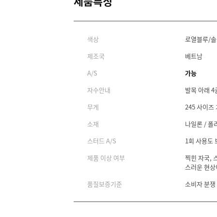
제품특징
색상
로열블루/
제조국
베트남
A/S
가능
자수안내
발목 아래 4
무게
245 사이즈 
소재
나일론 / 폴
스터드 A/S
1회 사용도
제품 이상 여부
찍힌 자국, 
스러운 현상
품질보증기준
소비자 분쟁