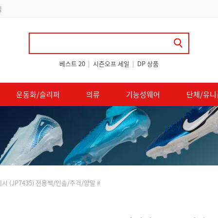
 쿠폰 지급
베스트 20
|
시즌오프 세일
|
DP 상품
운동화/슬리퍼
의류
기능성웨어
단체/유니
시 (JP7435) 전용쌕/인솔/주걱/양말 #