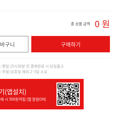
0
원
총 상품 금액
바구니
구매하기
]: 평일 15시30분 전 결제완료 시 당일출고
]: 주말/공휴일 제외 2~3일 소요
기(앱설치)
매 시 500원적립 [앱 알림ON]