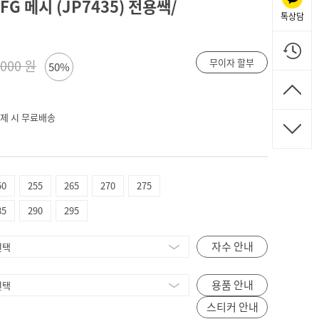
G 메시 (JP7435) 전용쌕/
톡상담
무이자 할부
,000 원
50%
 결제 시 무료배송
50
255
265
270
275
85
290
295
자수 안내
용품 안내
스티커 안내