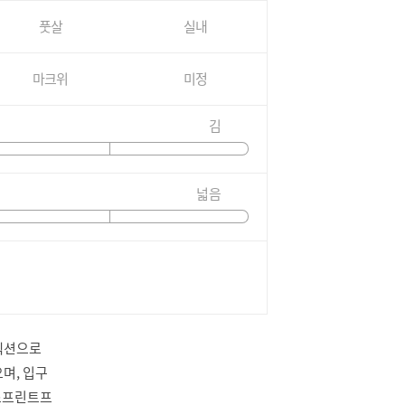
풋살
실내
마크위
미정
김
넓음
렉션으로
며, 입구
 스프린트프