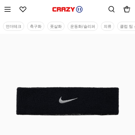
언더테크
축구화
풋살화
운동화/슬리퍼
의류
클럽 팀 
용품