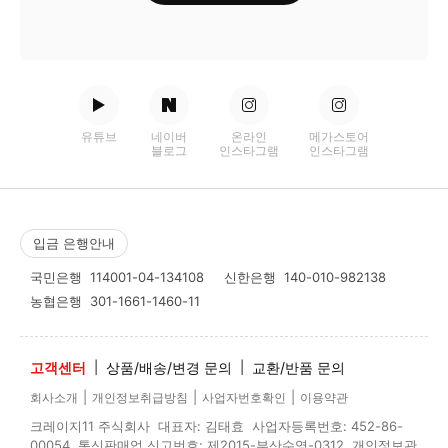
유튜브
네이버
온라인
메가스토어
블로그
인스타그램
인스타그램
입금 은행안내
국민은행
114001-04-134108
신한은행
140-010-982138
농협은행
301-1661-1460-11
고객센터
|
상품/배송/변경 문의
|
교환/반품 문의
|
|
|
회사소개
개인정보취급방침
사업자번호확인
이용약관
크레이지11 주식회사 대표자: 김태효 사업자등록번호: 452-86-
00054 통신판매업 신고번호: 제2015-부산수영-0312 개인정보관