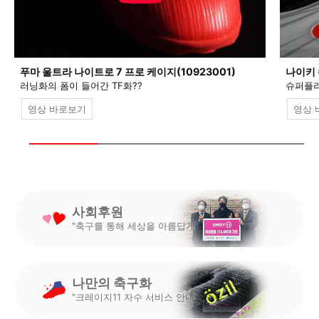
푸마 울트라 나이트로 7 프로 케이지(10923001)
나이키 
러닝화의 폼이 들어간 TF화??
슈퍼플라
영상 바로보기
영상 
사회후원
"축구를 통해 세상을 아름답게"
나만의 축구화
"크레이지11 자수 서비스 안내"