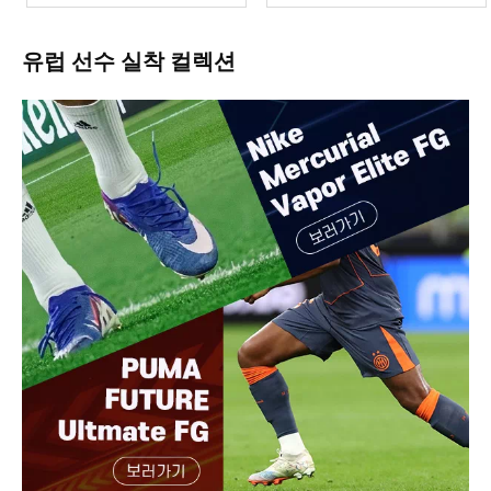
유럽 선수 실착 컬렉션