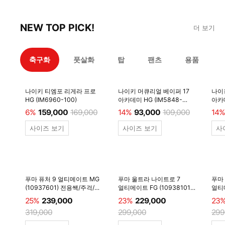
NEW TOP PICK!
더 보기
축구화
풋살화
탑
팬츠
용품
나이키 티엠포 리게라 프로
나이키 머큐리얼 베이퍼 17
나이
HG (IM6960-100)
아카데미 HG (IM5848-
아카데
600)
6%
159,000
169,000
14%
93,000
109,000
14%
사이즈 보기
사이즈 보기
사
푸마 퓨처 9 얼티메이트 MG
푸마 울트라 나이트로 7
푸마
(10937601) 전용쌕/주걱/
얼티메이트 FG (10938101)
얼티메
양말 #
전용쌕/주걱/양말 #
전용
25%
239,000
23%
229,000
23
319,000
299,000
299