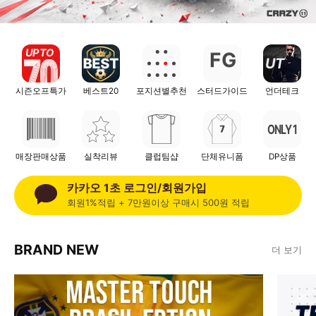
UP TO
F
G
UT
시즌오프특가
베스트20
포지션별추천
스터드가이드
언더테크
ONLY 1
매장판매상품
실착리뷰
클럽팀샵
단체유니폼
DP상품
카카오 1초 로그인/회원가입
회원1%적립 + 7만원이상 구매시 500원 적립
BRAND NEW
더 보기