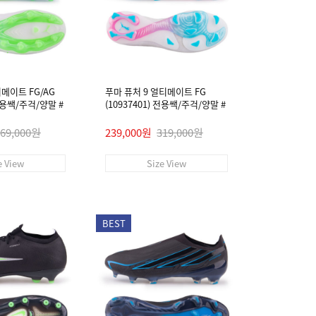
티메이트 FG/AG
푸마 퓨처 9 얼티메이트 FG
 전용쌕/주걱/양말 #
(10937401) 전용쌕/주걱/양말 #
269,000원
239,000원
319,000원
e View
Size View
BEST