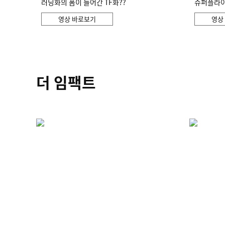
러닝화의 폼이 들어간 TF화??
슈퍼플라이 
영상 바로보기
영상
더 임팩트