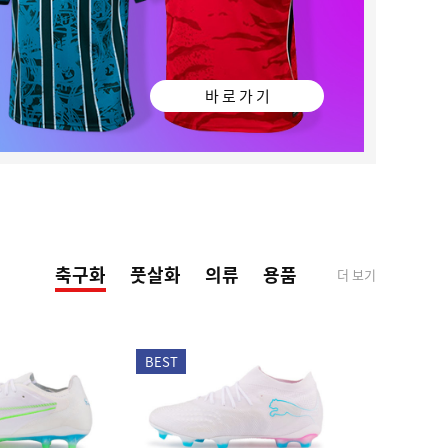
바 로 가 기
축구화
풋살화
의류
용품
더 보기
BEST