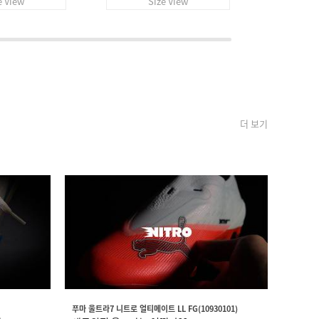
e View
Size View
S
더 보기
푸마 울트라7 니트로 얼티메이트 LL FG(10930101)