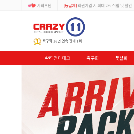
사회후원
[이벤트]
APP 주문 시 적립금 500원 추가적
-->
축구화 18년 연속 판매 1위
언더테크
축구화
풋살화