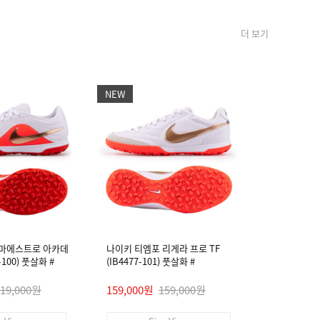
더 보기
NEW
NEW
 마에스트로 아카데
나이키 티엠포 리게라 프로 TF
나이키 티엠
4-100) 풋살화 #
(IB4477-101) 풋살화 #
미 FG/MG (I
119,000원
159,000원
159,000원
89,000원