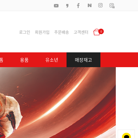
로그인
회원가입
주문배송
고객센터
0
폼
용품
유소년
매장재고