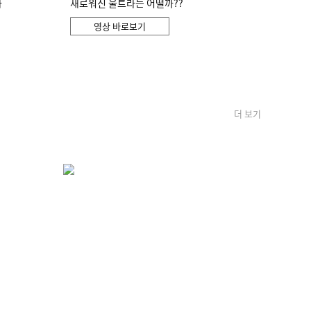
화
새로워진 울트라는 어떨까??
영상 바로보기
더 보기