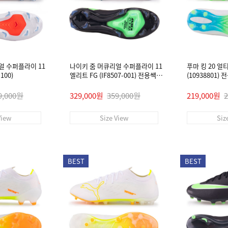
얼 수퍼플라이 11
나이키 줌 머큐리얼 수퍼플라이 11
푸마 킹 20 얼
100)
엘리트 FG (IF8507-001) 전용쌕/
(10938801)
인솔/주걱/양말 #
9,000원
329,000원
359,000원
219,000원
View
Size View
Siz
BEST
BEST