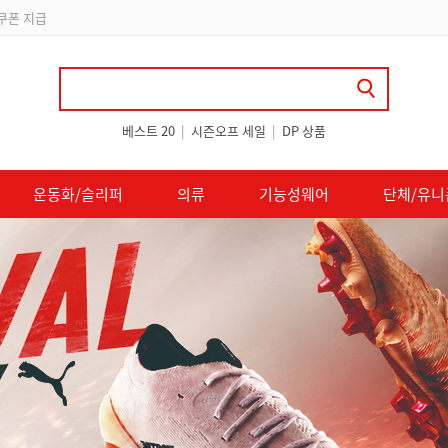
립
베스트 20
|
시즌오프 세일
|
DP 상품
운동화/슬리퍼
의류
기능성웨어
단체/유니