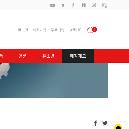
로그인
회원가입
주문배송
고객센터
0
폼
용품
유소년
매장재고