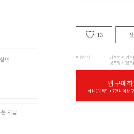
13
장
배송안내
상품명 # [있음
 할인
상품명 # [없음
앱 구매하
회원 1%적립 + 7만원 이상 구
쿠폰 지급