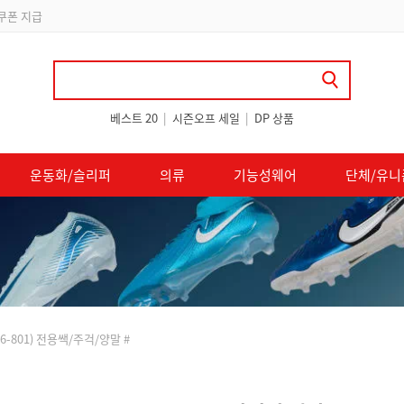
 쿠폰 지급
베스트 20
|
시즌오프 세일
|
DP 상품
운동화/슬리퍼
의류
기능성웨어
단체/유니
46-801) 전용쌕/주걱/양말 #