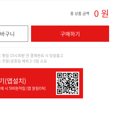
0
원
총 상품 금액
바구니
구매하기
]: 평일 15시30분 전 결제완료 시 당일출고
]: 주말/공휴일 제외 2~3일 소요
기(앱설치)
매 시 500원적립 [앱 알림ON]