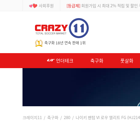
사회후원
[등급제]
회원가입 시 최대 2% 적립 및 할인
-->
축구화 18년 연속 판매 1위
언더테크
축구화
풋살화
크레이지11
/
축구화
/
280
/ 나이키 팬텀 VI 로우 엘리트 FG (HJ21