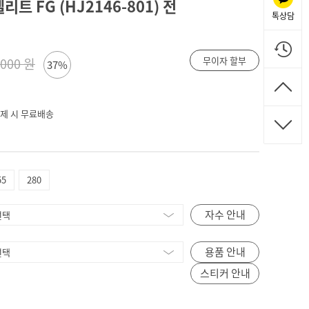
리트 FG (HJ2146-801) 전
톡상담
무이자 할부
,000 원
37%
 결제 시 무료배송
55
280
자수 안내
용품 안내
스티커 안내