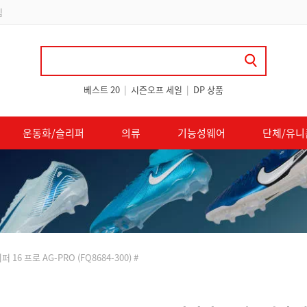
립
베스트 20
|
시즌오프 세일
|
DP 상품
운동화/슬리퍼
의류
기능성웨어
단체/유니
6 프로 AG-PRO (FQ8684-300) #