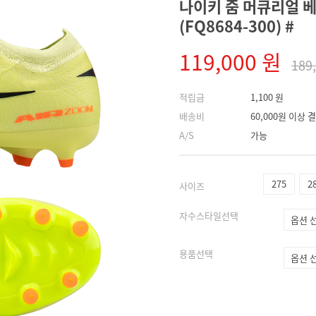
나이키 줌 머큐리얼 베이
(FQ8684-300) #
119,000 원
189
적립금
1,100 원
배송비
60,000원 이상
A/S
가능
275
2
사이즈
자수스타일선택
용품선택