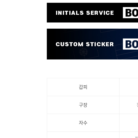
갑피
구장
자수