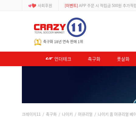
사회후원
[이벤트]
APP 주문 시 적립금 500원 추가적
-->
축구화 18년 연속 판매 1위
언더테크
축구화
풋살화
크레이지11
/
축구화
/
나이키
/
머큐리얼
/ 나이키 줌 머큐리얼 베이퍼 1