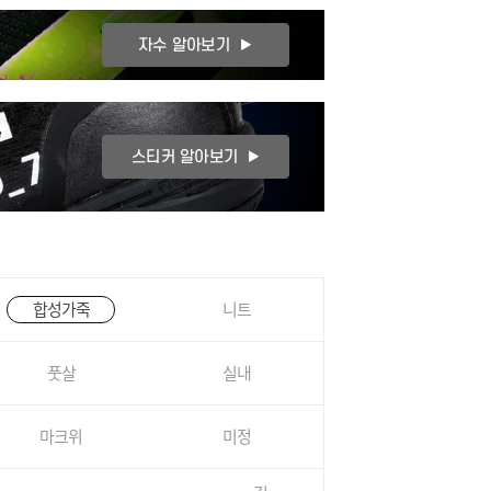
합성가죽
니트
풋살
실내
마크위
미정