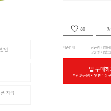
80
장
배송안내
상품명 # [있음
 할인
상품명 # [없음
앱 구매하
회원 1%적립 + 7만원 이상 구
쿠폰 지급