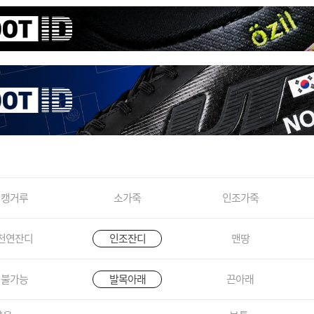
캥거루
소가죽
인조가죽
천연잔디
인조잔디
맨땅
불가능
발목아래
끈아래