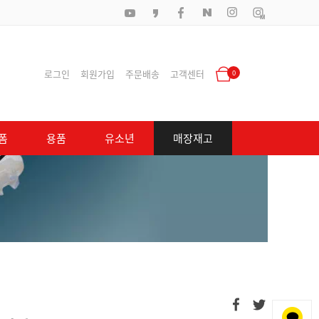
로그인
회원가입
주문배송
고객센터
0
폼
용품
유소년
매장재고