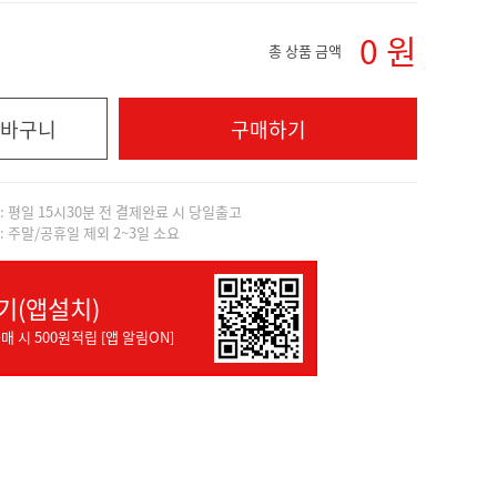
0
원
총 상품 금액
바구니
구매하기
]: 평일 15시30분 전 결제완료 시 당일출고
]: 주말/공휴일 제외 2~3일 소요
기(앱설치)
매 시 500원적립 [앱 알림ON]