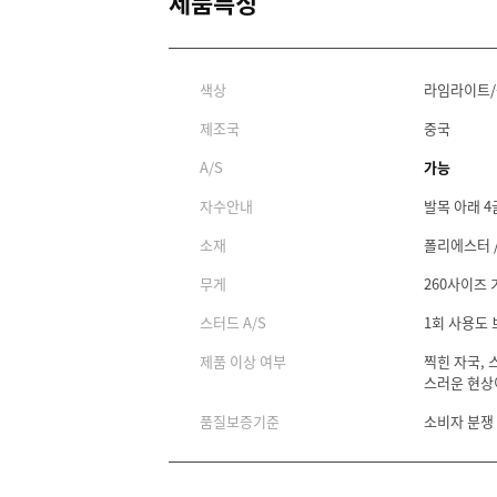
제품특징
색상
라임라이트
제조국
중국
A/S
가능
자수안내
발목 아래 4
소재
폴리에스터 
무게
260사이즈 기
스터드 A/S
1회 사용도
제품 이상 여부
찍힌 자국, 
스러운 현상
품질보증기준
소비자 분쟁