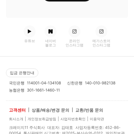
유튜브
네이버
온라인
메가스토어
블로그
인스타그램
인스타그램
입금 은행안내
국민은행
114001-04-134108
신한은행
140-010-982138
농협은행
301-1661-1460-11
고객센터
|
상품/배송/변경 문의
|
교환/반품 문의
|
|
|
회사소개
개인정보취급방침
사업자번호확인
이용약관
크레이지11 주식회사 대표자: 김태효 사업자등록번호: 452-86-
00054 통신판매업 신고번호: 제2015-부산수영-0312 개인정보관