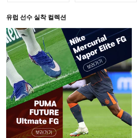
유럽 선수 실착 컬렉션