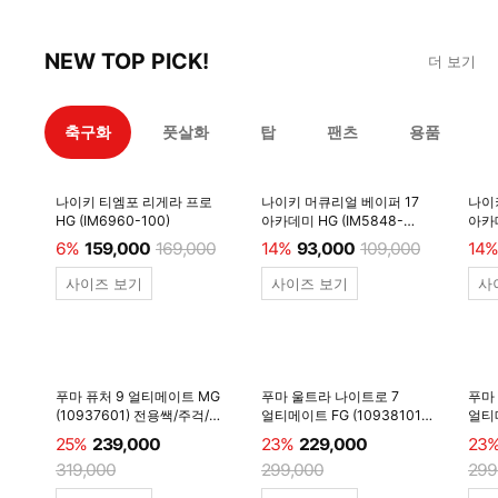
NEW TOP PICK!
더 보기
축구화
풋살화
탑
팬츠
용품
나이키 티엠포 리게라 프로
나이키 머큐리얼 베이퍼 17
나이
HG (IM6960-100)
아카데미 HG (IM5848-
아카데
600)
6%
159,000
169,000
14%
93,000
109,000
14%
사이즈 보기
사이즈 보기
사
푸마 퓨처 9 얼티메이트 MG
푸마 울트라 나이트로 7
푸마
(10937601) 전용쌕/주걱/
얼티메이트 FG (10938101)
얼티메
양말 #
전용쌕/주걱/양말 #
전용
25%
239,000
23%
229,000
23
319,000
299,000
299