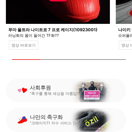
푸마 울트라 나이트로 7 프로 케이지(10923001)
나이키 
러닝화의 폼이 들어간 TF화??
슈퍼플라
영상 바로보기
영상 
사회후원
"축구를 통해 세상을 아름답게"
나만의 축구화
"크레이지11 자수 서비스 안내"