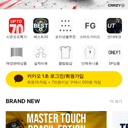
UP TO
F
G
UT
시즌오프특가
베스트20
포지션별추천
스터드가이드
언더테크
ONLY 1
매장판매상품
실착리뷰
클럽팀샵
단체유니폼
DP상품
카카오 1초 로그인/회원가입
회원1%적립 + 7만원이상 구매시 500원 적립
BRAND NEW
더 보기