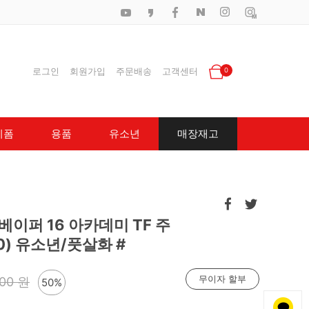
로그인
회원가입
주문배송
고객센터
0
니폼
용품
유소년
매장재고
베이퍼 16 아카데미 TF 주
00) 유소년/풋살화 #
무이자 할부
000 원
50%