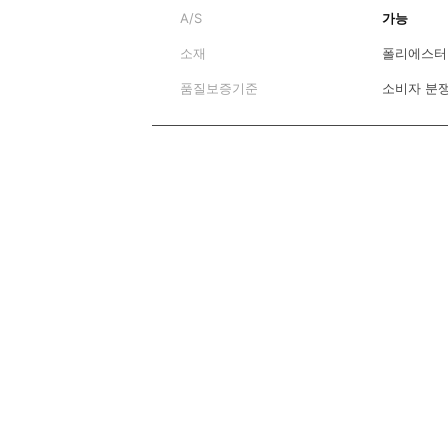
A/S
가능
소재
폴리에스터 
품질보증기준
소비자 분쟁