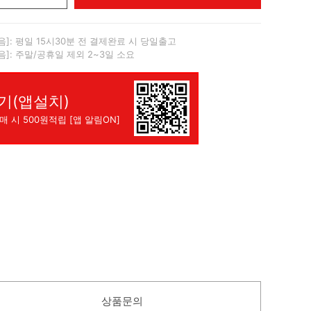
음]: 평일 15시30분 전 결제완료 시 당일출고
음]: 주말/공휴일 제외 2~3일 소요
기(앱설치)
매 시 500원적립 [앱 알림ON]
상품문의