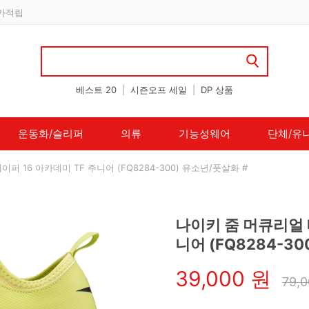
 할인 쿠폰 지급
베스트 20
|
시즌오프 세일
|
DP 상품
운동화/슬리퍼
의류
기능성웨어
단체/유
퍼 16 아카데미 TF 주니어 (FQ8284-300) 유소년/풋살화 #
나이키 줌 머큐리얼 
니어 (FQ8284-3
39,000 원
79,