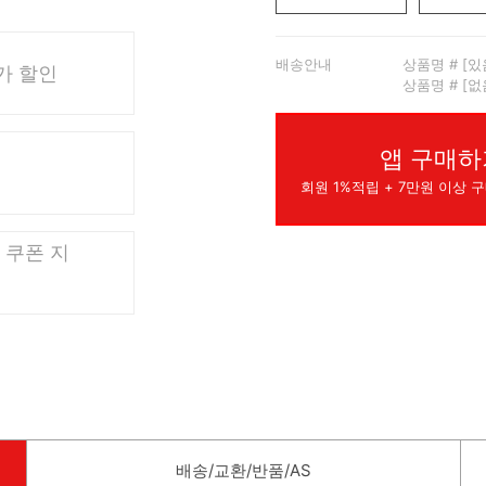
배송안내
상품명 # [있
가 할인
상품명 # [없
앱 구매하
회원 1%적립 + 7만원 이상 구
원 쿠폰 지
배송/교환/반품/AS