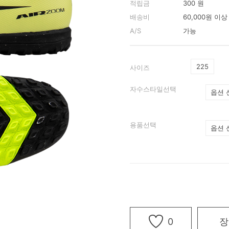
적립금
300 원
배송비
60,000원 이
A/S
가능
225
사이즈
자수스타일선택
용품선택
0
장