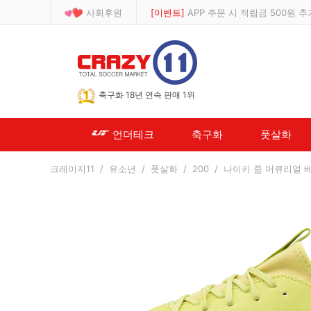
사회후원
[등급제]
회원가입 시 최대 2% 적립 및
-->
축구화 18년 연속 판매 1위
언더테크
축구화
풋살화
크레이지11
/
유소년
/
풋살화
/
200
/ 나이키 줌 머큐리얼 베이