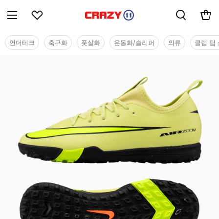
언더테크
축구화
풋살화
운동화/슬리퍼
의류
클럽 팀 
유소년