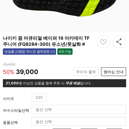
나이키 줌 머큐리얼 베이퍼 16 아카데미 TF
주니어 (FQ8284-300) 유소년/풋살화 #
A/S 가능
당일출고(평일 15시전 결제완료 시)
가능
79,000
39,000
50%
무이자 할부
맴버십 안내
21,000
원 이상인 상품을 함께 주문 시
무료 배송
입니다.
225
사이즈
자수스타일선택
용품선택