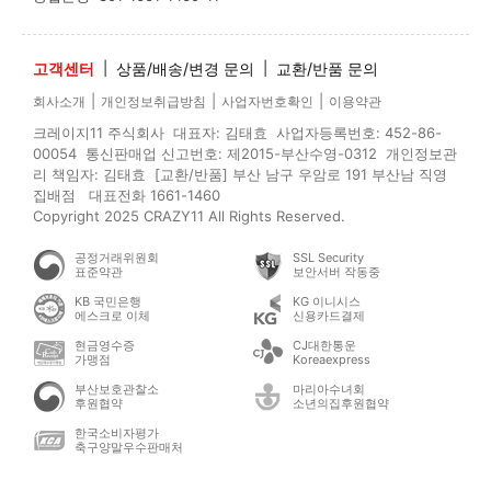
고객센터
|
상품/배송/변경 문의
|
교환/반품 문의
|
|
|
회사소개
개인정보취급방침
사업자번호확인
이용약관
크레이지11 주식회사 대표자: 김태효 사업자등록번호: 452-86-
00054 통신판매업 신고번호: 제2015-부산수영-0312 개인정보관
리 책임자: 김태효 [교환/반품] 부산 남구 우암로 191 부산남 직영
집배점 대표전화 1661-1460
Copyright 2025 CRAZY11 All Rights Reserved.
공정거래위원회
SSL Security
표준약관
보안서버 작동중
KB 국민은행
KG 이니시스
에스크로 이체
신용카드결제
현금영수증
CJ대한통운
가맹점
Koreaexpress
부산보호관찰소
마리아수녀회
후원협약
소년의집후원협약
한국소비자평가
축구양말우수판매처