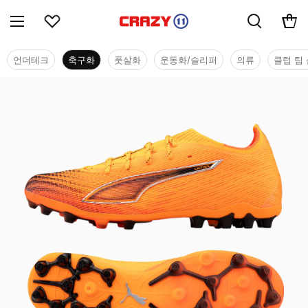
언더테크
축구화
풋살화
운동화/슬리퍼
의류
클럽 팀 
축구화