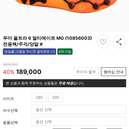
푸마 울트라 6 얼티메이트 MG (10856003)
전용쌕/주걱/양말 #
A/S 가능
당일출고(평일 15시전 결제완료 시)
가능
309,000
189,000
40%
무이자 할부
맴버십 안내
본 상품과 함께 주문하는 상품들은
무료 배송
입니다.
280
290
사이즈
자수선택
용품선택