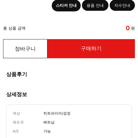
스티커 안내
용품 안내
자수안내
0
총 상품 금액
원
구매하기
장바구니
상품후기
상세정보
색상
히트파이어/검정
제조국
베트남
A/S
가능