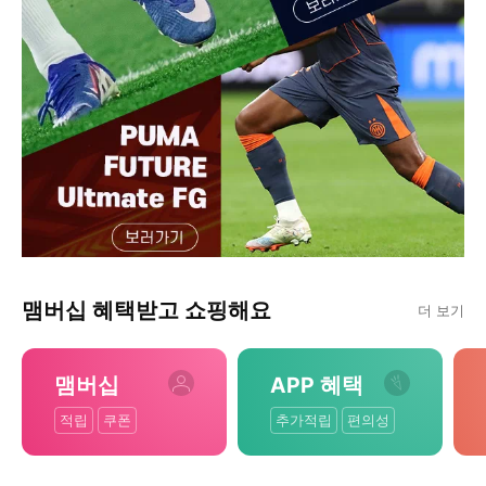
맴버십 혜택받고 쇼핑해요
더 보기
맴버십
APP 혜택
적립
쿠폰
추가적립
편의성