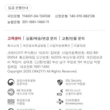
입금 은행안내
국민은행
114001-04-134108
신한은행
140-010-982138
농협은행
301-1661-1460-11
고객센터
|
상품/배송/변경 문의
|
교환/반품 문의
|
|
|
회사소개
개인정보취급방침
사업자번호확인
이용약관
크레이지11 주식회사 대표자: 김태효 사업자등록번호: 452-86-
00054 통신판매업 신고번호: 제2015-부산수영-0312 개인정보관
리 책임자: 김태효 [교환/반품] 부산 남구 우암로 191 부산남 직영
집배점 대표전화 1661-1460
Copyright 2025 CRAZY11 All Rights Reserved.
공정거래위원회
SSL Security
표준약관
보안서버 작동중
KB 국민은행
KG 이니시스
에스크로 이체
신용카드결제
현금영수증
CJ대한통운
가맹점
Koreaexpress