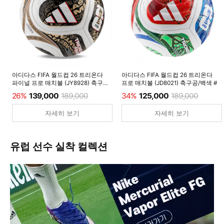
아디다스 FIFA 월드컵 26 트리온다
아디다스 FIFA 월드컵 26 트리온다
파이널 프로 매치볼 (JY8928) 축구공/
프로 매치볼 (JD8021) 축구공/백색 #
백색 #
26%
139,000
189,000
34%
125,000
189,000
자세히 보기
자세히 보기
유럽 선수 실착 컬렉션