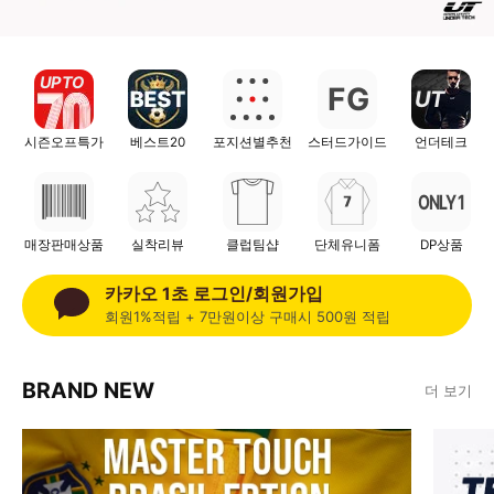
UP TO
F
G
UT
시즌오프특가
베스트20
포지션별추천
스터드가이드
언더테크
ONLY 1
매장판매상품
실착리뷰
클럽팀샵
단체유니폼
DP상품
카카오 1초 로그인/회원가입
회원1%적립 + 7만원이상 구매시 500원 적립
BRAND NEW
더 보기