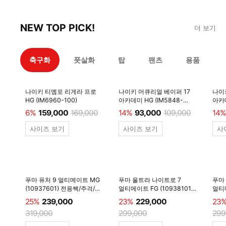
NEW TOP PICK!
더 보기
축구화
풋살화
탑
팬츠
용품
나이키 티엠포 리게라 프로
나이키 머큐리얼 베이퍼 17
나이
HG (IM6960-100)
아카데미 HG (IM5848-
아카데
600)
6%
159,000
169,000
14%
93,000
109,000
14%
사이즈 보기
사이즈 보기
사
푸마 퓨처 9 얼티메이트 MG
푸마 울트라 나이트로 7
푸마
(10937601) 전용쌕/주걱/
얼티메이트 FG (10938101)
얼티메
양말 #
전용쌕/주걱/양말 #
전용
25%
239,000
23%
229,000
23
319,000
299,000
299