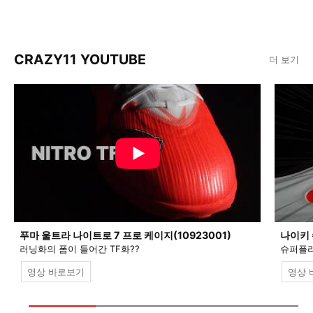
CRAZY11 YOUTUBE
더 보기
푸마 울트라 나이트로 7 프로 케이지(10923001)
나이키 
러닝화의 폼이 들어간 TF화??
슈퍼플라
영상 바로보기
영상 