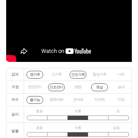
갑피
소가죽
합성가죽
니트
캥거루
인조가죽
구장
천연잔디
맨땅
실내
인조잔디
풋살
자수
발목아래
끈아래
마크위
미정
불가능
짧음
보통
김
길이
좁음
보통
넓음
발볼