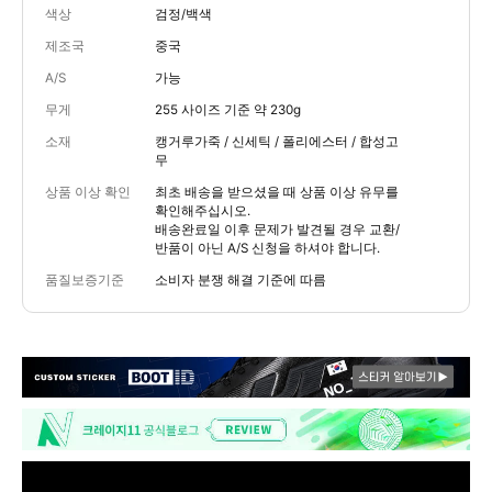
색상
검정/백색
제조국
중국
A/S
가능
무게
255 사이즈 기준 약 230g
소재
캥거루가죽 / 신세틱 / 폴리에스터 / 합성고
무
상품 이상 확인
최초 배송을 받으셨을 때 상품 이상 유무를
확인해주십시오.
배송완료일 이후 문제가 발견될 경우 교환/
반품이 아닌 A/S 신청을 하셔야 합니다.
품질보증기준
소비자 분쟁 해결 기준에 따름