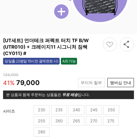
[UT세트] 언더테크 퍼펙트 터치 TF B/W
(UTR010) + 크레이지11 시그니처 짐쌕
(CY011) #
A/S 가능
당일출고(평일 15시전 결제완료 시)
가능
134,000
79,000
41%
무이자 할부
맴버십 안내
본 상품과 함께 주문하는 상품들은
무료 배송
입니다.
230
235
240
245
250
사이즈
255
260
265
270
275
280