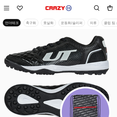
언더테크
축구화
풋살화
운동화/슬리퍼
의류
클럽 팀 
언더테크