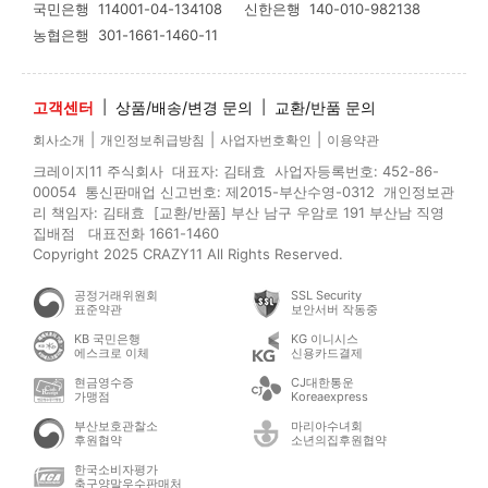
국민은행
114001-04-134108
신한은행
140-010-982138
농협은행
301-1661-1460-11
고객센터
|
상품/배송/변경 문의
|
교환/반품 문의
|
|
|
회사소개
개인정보취급방침
사업자번호확인
이용약관
크레이지11 주식회사 대표자: 김태효 사업자등록번호: 452-86-
00054 통신판매업 신고번호: 제2015-부산수영-0312 개인정보관
리 책임자: 김태효 [교환/반품] 부산 남구 우암로 191 부산남 직영
집배점 대표전화 1661-1460
Copyright 2025 CRAZY11 All Rights Reserved.
공정거래위원회
SSL Security
표준약관
보안서버 작동중
KB 국민은행
KG 이니시스
에스크로 이체
신용카드결제
현금영수증
CJ대한통운
가맹점
Koreaexpress
부산보호관찰소
마리아수녀회
후원협약
소년의집후원협약
한국소비자평가
축구양말우수판매처