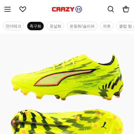
언더테크
축구화
풋살화
운동화/슬리퍼
의류
클럽 팀 
축구화