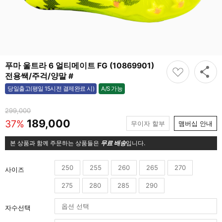
푸마 울트라 6 얼티메이트 FG (10869901)
전용쌕/주걱/양말 #
A/S 가능
당일출고(평일 15시전 결제완료 시)
가능
299,000
189,000
37%
무이자 할부
맴버십 안내
본 상품과 함께 주문하는 상품들은
무료 배송
입니다.
250
255
260
265
270
사이즈
275
280
285
290
자수선택