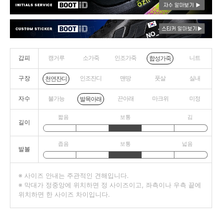
갑피
캥거루
소가죽
인조가죽
니트
합성가죽
구장
인조잔디
맨땅
풋살
실내
천연잔디
자수
불가능
끈아래
마크위
미정
발목아래
짧음
보통
김
길이
좁음
보통
넓음
발볼
※ 사이즈 안내는 주관적인 견해입니다.
※ 막대가 정중앙에 위치하면 정 사이즈이고, 좌측이나 우측 끝에
위치하면 한 사이즈 차이입니다.