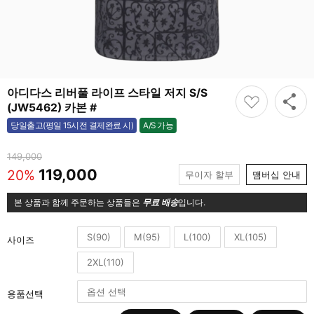
아디다스 리버풀 라이프 스타일 저지 S/S
(JW5462) 카본 #
A/S 가능
당일출고(평일 15시전 결제완료 시)
가능
149,000
119,000
20%
무이자 할부
맴버십 안내
본 상품과 함께 주문하는 상품들은
무료 배송
입니다.
S(90)
M(95)
L(100)
XL(105)
사이즈
2XL(110)
용품선택