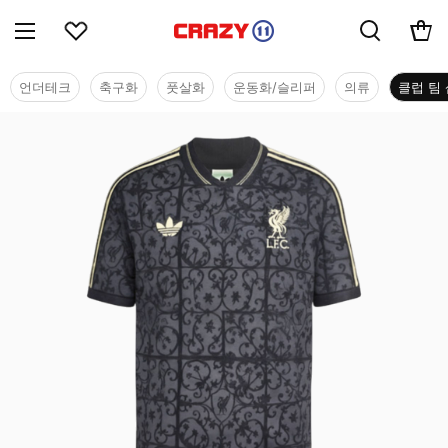
언더테크
축구화
풋살화
운동화/슬리퍼
의류
클럽 팀 
클럽 팀 샵