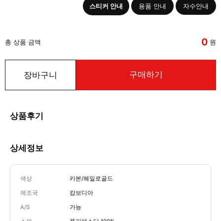
스티커 안내
용품 안내
자수안내
0
총 상품 금액
원
구매하기
장바구니
상품후기
상세정보
색상
카본/헤일로골드
제조국
캄보디아
A/S
가능