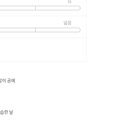
김
넓음
발이 공에
 습한 날