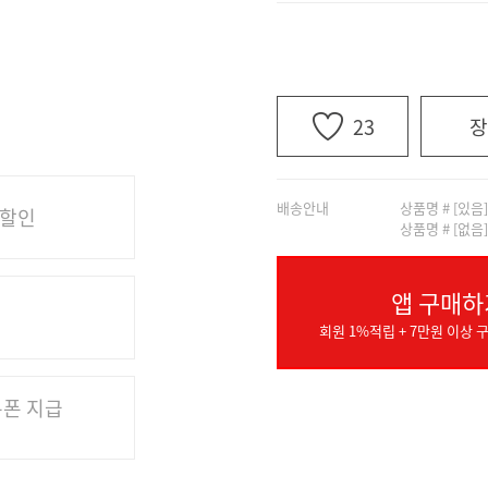
23
장
배송안내
상품명 # [있음
 할인
상품명 # [없음
앱 구매하
회원 1%적립 + 7만원 이상 구
쿠폰 지급