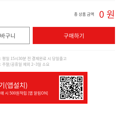
0
원
총 상품 금액
바구니
구매하기
]: 평일 15시30분 전 결제완료 시 당일출고
]: 주말/공휴일 제외 2~3일 소요
기(앱설치)
매 시 500원적립 [앱 알림ON]