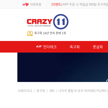
사회후원
[등급제]
회원가입 시 최대 2% 적립 및 할인
-->
축구화 18년 연속 판매 1위
언더테크
축구화
풋살화
크레이지11
/
축구화
/
280
/ 나이키 팬텀 VI 로우 아카데미 FG/MG (HJ