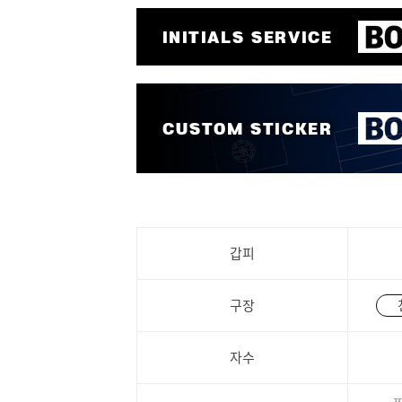
갑피
구장
자수