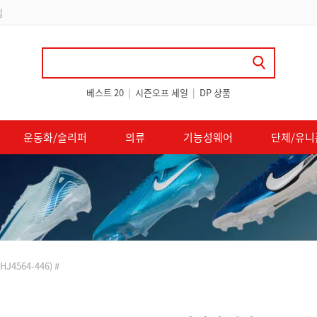
 쿠폰 지급
베스트 20
|
시즌오프 세일
|
DP 상품
운동화/슬리퍼
의류
기능성웨어
단체/유니
4564-446) #