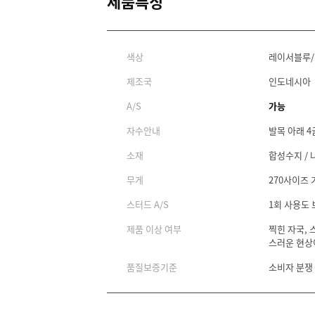
제품특징
색상
레이서블루
제조국
인도네시아
A/S
가능
자수안내
발목 아래 4
소재
합성수지 /
무게
270사이즈 기
스터드 A/S
1회 사용도
제품 이상 여부
찍힌 자국, 
스러운 현상
품질보증기준
소비자 분쟁