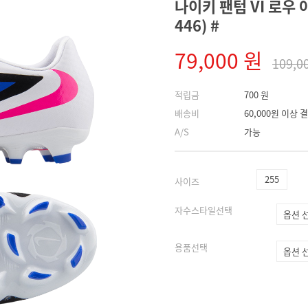
나이키 팬텀 VI 로우 아
446) #
79,000 원
109,0
적립금
700 원
배송비
60,000원 이상
A/S
가능
255
사이즈
자수스타일선택
용품선택