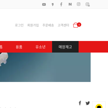
로그인
회원가입
주문배송
고객센터
0
폼
용품
유소년
매장재고