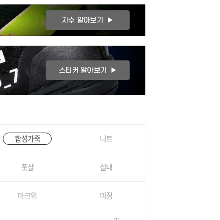
합성가죽
니트
풋살
실내
마크위
미정