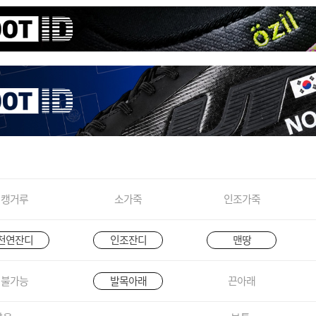
캥거루
소가죽
인조가죽
천연잔디
인조잔디
맨땅
불가능
발목아래
끈아래