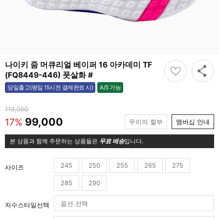
나이키 줌 머큐리얼 베이퍼 16 아카데미 TF
(FQ8449-446) 풋살화 #
A/S 가능
당일출고(평일 15시전 결제완료 시)
가능
119,000
99,000
17%
무이자 할부
맴버십 안내
본 상품과 함께 주문하는 상품들은
무료 배송
입니다.
245
250
255
265
275
사이즈
285
290
자수스타일선택