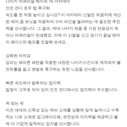
나이키 머큐리얼 베이퍼 16 아카데미
인조 잔디 로우 탑 축구화
속도를 한 차원 높이고 싶나요? 이 아카데미 신발은 뒤꿈치에 개선
된 에어 줌 유닛을 적용하여 수비 라인을 돌파하는 데 필요한 추진
력을 선사합니다. 그 결과, 역대 나이키 제품 중 가장 반응성이 뛰
어난 머큐리얼이 탄생했죠. 이제 이 신발을 신고 경기가 끝날 때까
지 페이스와 템포를 조절해 보세요.
강화된 터치감
갑피는 쉐브론 패턴을 적용한 내장된 나이키스킨으로 제작되어 볼
컨트롤을 돕고 맨발로 축구하는 듯한 느낌을 선사합니다.
빠른 속도에서 발휘되는 접지력
밑창이 고무로 되어 있어 인조 잔디에서도 접지력이 우수합니다.
꼭 맞는 핏
이전 세대의 신축성 있는 메쉬 소재를 상황에 맞게 늘어나고 수축
하는 니트 소재로 업그레이드해, 유연성과 지지력을 제공하고 볼
에 더 가깝게 밀착되는 감각을 선사합니다.