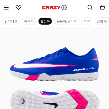
언더테크
축구화
풋살화
운동화/슬리퍼
의류
클럽 팀 
풋살화