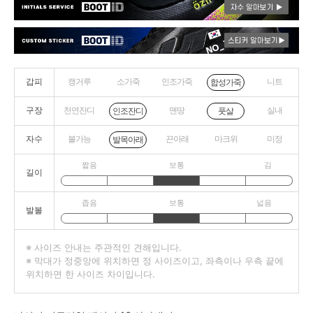
갑피
캥거루
소가죽
인조가죽
니트
합성가죽
구장
천연잔디
맨땅
실내
인조잔디
풋살
자수
불가능
끈아래
마크위
미정
발목아래
짧음
보통
김
길이
좁음
보통
넓음
발볼
※ 사이즈 안내는 주관적인 견해입니다.
※ 막대가 정중앙에 위치하면 정 사이즈이고, 좌측이나 우측 끝에
위치하면 한 사이즈 차이입니다.