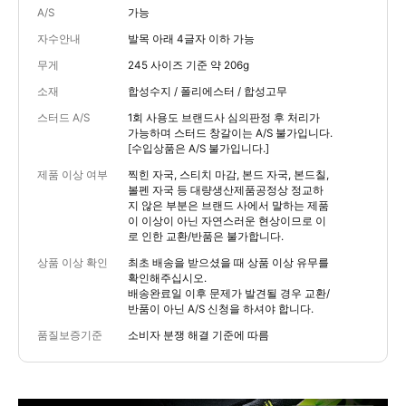
A/S
가능
자수안내
발목 아래 4글자 이하 가능
무게
245 사이즈 기준 약 206g
소재
합성수지 / 폴리에스터 / 합성고무
스터드 A/S
1회 사용도 브랜드사 심의판정 후 처리가
가능하며 스터드 창갈이는 A/S 불가입니다.
[수입상품은 A/S 불가입니다.]
제품 이상 여부
찍힌 자국, 스티치 마감, 본드 자국, 본드칠,
볼펜 자국 등 대량생산제품공정상 정교하
지 않은 부분은 브랜드 사에서 말하는 제품
이 이상이 아닌 자연스러운 현상이므로 이
로 인한 교환/반품은 불가합니다.
상품 이상 확인
최초 배송을 받으셨을 때 상품 이상 유무를
확인해주십시오.
배송완료일 이후 문제가 발견될 경우 교환/
반품이 아닌 A/S 신청을 하셔야 합니다.
품질보증기준
소비자 분쟁 해결 기준에 따름