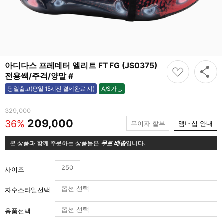
아디다스 프레데터 엘리트 FT FG (JS0375)
전용쌕/주걱/양말 #
A/S 가능
당일출고(평일 15시전 결제완료 시)
가능
329,000
209,000
36%
무이자 할부
맴버십 안내
본 상품과 함께 주문하는 상품들은
무료 배송
입니다.
250
사이즈
자수스타일선택
용품선택