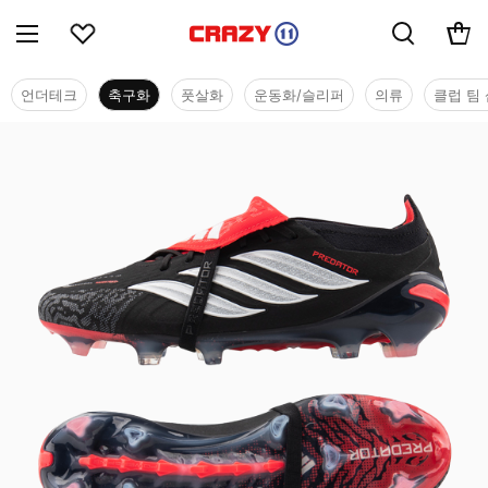
언더테크
축구화
풋살화
운동화/슬리퍼
의류
클럽 팀 
축구화