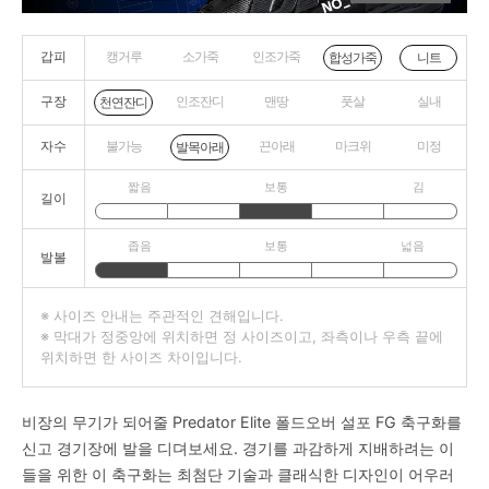
갑피
캥거루
소가죽
인조가죽
니트
합성가죽
구장
인조잔디
맨땅
풋살
실내
천연잔디
자수
불가능
끈아래
마크위
미정
발목아래
짧음
보통
김
길이
좁음
보통
넓음
발볼
※ 사이즈 안내는 주관적인 견해입니다.
※ 막대가 정중앙에 위치하면 정 사이즈이고, 좌측이나 우측 끝에
위치하면 한 사이즈 차이입니다.
비장의 무기가 되어줄 Predator Elite 폴드오버 설포 FG 축구화를
신고 경기장에 발을 디뎌보세요. 경기를 과감하게 지배하려는 이
들을 위한 이 축구화는 최첨단 기술과 클래식한 디자인이 어우러