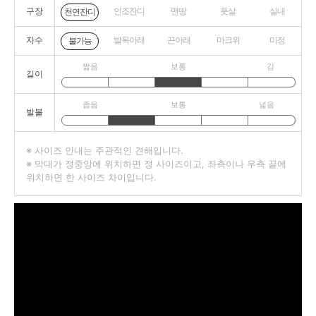
구장
인조잔디
맨땅
풋살
실내
천연잔디
자수
발목아래
끈아래
마크위
미정
불가능
짧음
보통
김
길이
좁음
보통
넓음
발볼
※ 사이즈 안내는 주관적인 견해입니다.
※ 막대가 정중앙에 위치하면 정 사이즈이고, 좌측이나 우측 끝에
위치하면 한 사이즈 차이입니다.