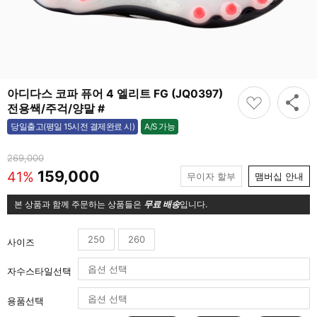
아디다스 코파 퓨어 4 엘리트 FG (JQ0397)
전용쌕/주걱/양말 #
A/S 가능
당일출고(평일 15시전 결제완료 시)
가능
269,000
159,000
41%
무이자 할부
맴버십 안내
본 상품과 함께 주문하는 상품들은
무료 배송
입니다.
250
260
사이즈
자수스타일선택
용품선택