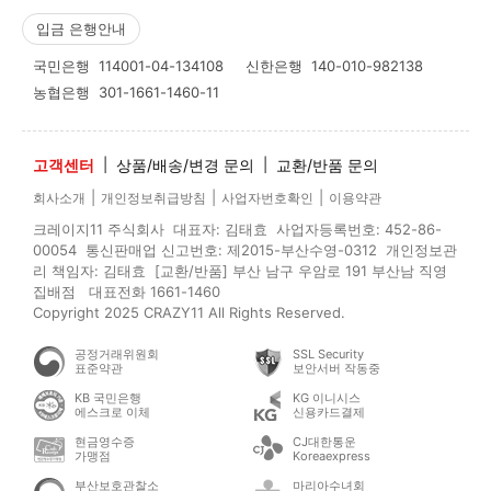
입금 은행안내
국민은행
114001-04-134108
신한은행
140-010-982138
농협은행
301-1661-1460-11
고객센터
|
상품/배송/변경 문의
|
교환/반품 문의
|
|
|
회사소개
개인정보취급방침
사업자번호확인
이용약관
크레이지11 주식회사 대표자: 김태효 사업자등록번호: 452-86-
00054 통신판매업 신고번호: 제2015-부산수영-0312 개인정보관
리 책임자: 김태효 [교환/반품] 부산 남구 우암로 191 부산남 직영
집배점 대표전화 1661-1460
Copyright 2025 CRAZY11 All Rights Reserved.
공정거래위원회
SSL Security
표준약관
보안서버 작동중
KB 국민은행
KG 이니시스
에스크로 이체
신용카드결제
현금영수증
CJ대한통운
가맹점
Koreaexpress
부산보호관찰소
마리아수녀회