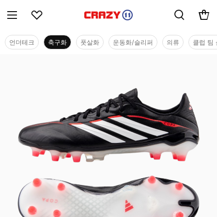
언더테크
축구화
풋살화
운동화/슬리퍼
의류
클럽 팀 
축구화