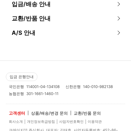
입금/배송 안내
교환/반품 안내
A/S 안내
입금 은행안내
국민은행
114001-04-134108
신한은행
140-010-982138
농협은행
301-1661-1460-11
고객센터
|
상품/배송/변경 문의
|
교환/반품 문의
|
|
|
회사소개
개인정보취급방침
사업자번호확인
이용약관
크레이지11 주식회사 대표자: 김태효 사업자등록번호: 452-86-