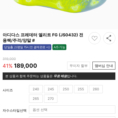
아디다스 프레데터 엘리트 FG (JS0432) 전
용쌕/주걱/양말 #
A/S 가능
당일출고(평일 15시전 결제완료 시)
가능
319,000
189,000
41%
무이자 할부
맴버십 안내
본 상품과 함께 주문하는 상품들은
무료 배송
입니다.
240
245
250
255
260
사이즈
265
270
자수스타일선택