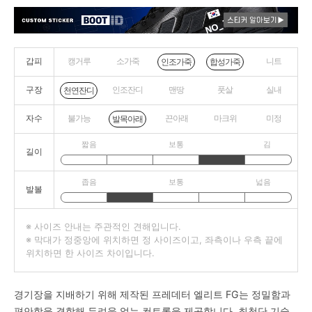
갑피
캥거루
소가죽
니트
인조가죽
합성가죽
구장
인조잔디
맨땅
풋살
실내
천연잔디
자수
불가능
끈아래
마크위
미정
발목아래
짧음
보통
김
길이
좁음
보통
넓음
발볼
※ 사이즈 안내는 주관적인 견해입니다.
※ 막대가 정중앙에 위치하면 정 사이즈이고, 좌측이나 우측 끝에
위치하면 한 사이즈 차이입니다.
경기장을 지배하기 위해 제작된 프레데터 엘리트 FG는 정밀함과
편안함을 결합해 두려움 없는 컨트롤을 제공합니다. 최첨단 기술