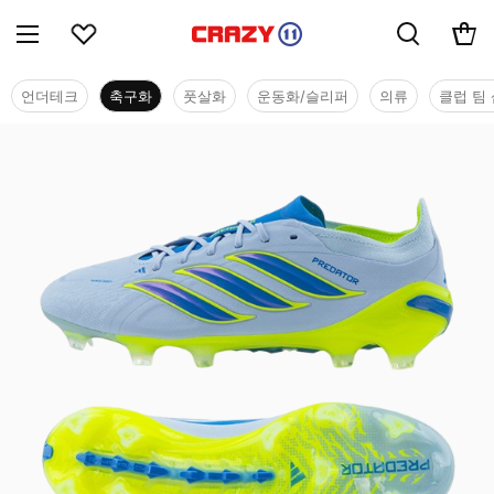
언더테크
축구화
풋살화
운동화/슬리퍼
의류
클럽 팀 
축구화