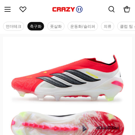
언더테크
축구화
풋살화
운동화/슬리퍼
의류
클럽 팀 
축구화