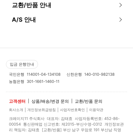
교환/반품 안내
A/S 안내
입금 은행안내
국민은행
114001-04-134108
신한은행
140-010-982138
농협은행
301-1661-1460-11
고객센터
|
상품/배송/변경 문의
|
교환/반품 문의
|
|
|
회사소개
개인정보취급방침
사업자번호확인
이용약관
크레이지11 주식회사 대표자: 김태효 사업자등록번호: 452-86-
00054 통신판매업 신고번호: 제2015-부산수영-0312 개인정보관
리 책임자: 김태효 [교환/반품] 부산 남구 우암로 191 부산남 직영