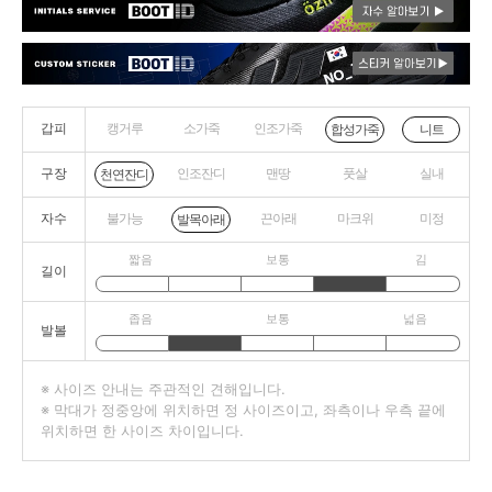
갑피
캥거루
소가죽
인조가죽
니트
합성가죽
구장
인조잔디
맨땅
풋살
실내
천연잔디
자수
불가능
끈아래
마크위
미정
발목아래
짧음
보통
김
길이
좁음
보통
넓음
발볼
※ 사이즈 안내는 주관적인 견해입니다.
※ 막대가 정중앙에 위치하면 정 사이즈이고, 좌측이나 우측 끝에
위치하면 한 사이즈 차이입니다.