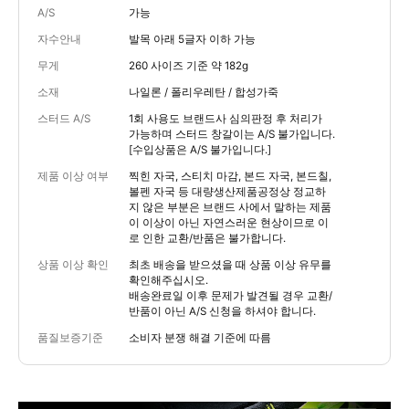
A/S
가능
자수안내
발목 아래 5글자 이하 가능
무게
260 사이즈 기준 약 182g
소재
나일론 / 폴리우레탄 / 합성가죽
스터드 A/S
1회 사용도 브랜드사 심의판정 후 처리가
가능하며 스터드 창갈이는 A/S 불가입니다.
[수입상품은 A/S 불가입니다.]
제품 이상 여부
찍힌 자국, 스티치 마감, 본드 자국, 본드칠,
볼펜 자국 등 대량생산제품공정상 정교하
지 않은 부분은 브랜드 사에서 말하는 제품
이 이상이 아닌 자연스러운 현상이므로 이
로 인한 교환/반품은 불가합니다.
상품 이상 확인
최초 배송을 받으셨을 때 상품 이상 유무를
확인해주십시오.
배송완료일 이후 문제가 발견될 경우 교환/
반품이 아닌 A/S 신청을 하셔야 합니다.
품질보증기준
소비자 분쟁 해결 기준에 따름