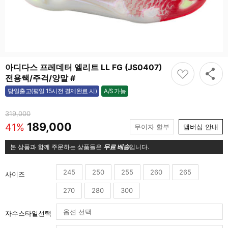
아디다스 프레데터 엘리트 LL FG (JS0407)
전용쌕/주걱/양말 #
A/S 가능
당일출고(평일 15시전 결제완료 시)
가능
319,000
189,000
41%
무이자 할부
맴버십 안내
본 상품과 함께 주문하는 상품들은
무료 배송
입니다.
245
250
255
260
265
사이즈
270
280
300
자수스타일선택