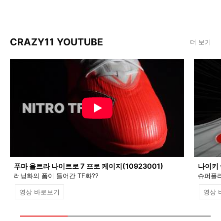
CRAZY11 YOUTUBE
더 보기
푸마 울트라 나이트로 7 프로 케이지(10923001)
나이키 
러닝화의 폼이 들어간 TF화??
슈퍼플라
영상 바로보기
영상 