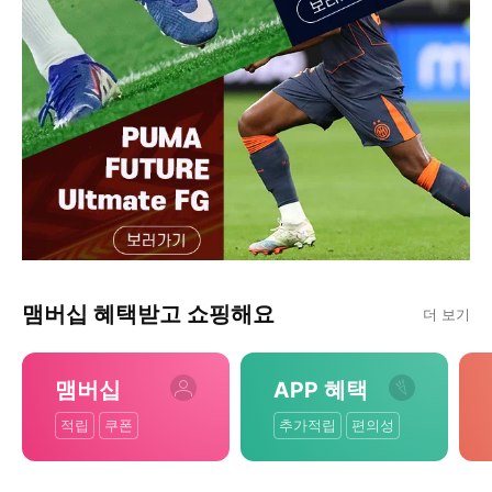
맴버십 혜택받고 쇼핑해요
더 보기
맴버십
APP 혜택
적립
쿠폰
추가적립
편의성