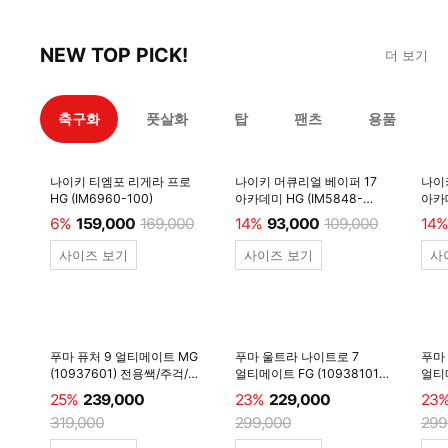
NEW TOP PICK!
더 보기
축구화
풋살화
탑
팬츠
용품
나이키 티엠포 리게라 프로
나이키 머큐리얼 베이퍼 17
나이
HG (IM6960-100)
아카데미 HG (IM5848-
아카데
600)
6%
159,000
169,000
14%
93,000
109,000
14%
사이즈 보기
사이즈 보기
사
푸마 퓨처 9 얼티메이트 MG
푸마 울트라 나이트로 7
푸마
(10937601) 전용쌕/주걱/
얼티메이트 FG (10938101)
얼티메
양말 #
전용쌕/주걱/양말 #
전용
25%
239,000
23%
229,000
23
319,000
299,000
299