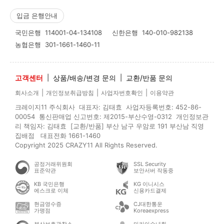
입금 은행안내
국민은행
114001-04-134108
신한은행
140-010-982138
농협은행
301-1661-1460-11
고객센터
|
상품/배송/변경 문의
|
교환/반품 문의
|
|
|
회사소개
개인정보취급방침
사업자번호확인
이용약관
크레이지11 주식회사 대표자: 김태효 사업자등록번호: 452-86-
00054 통신판매업 신고번호: 제2015-부산수영-0312 개인정보관
리 책임자: 김태효 [교환/반품] 부산 남구 우암로 191 부산남 직영
집배점 대표전화 1661-1460
Copyright 2025 CRAZY11 All Rights Reserved.
공정거래위원회
SSL Security
표준약관
보안서버 작동중
KB 국민은행
KG 이니시스
에스크로 이체
신용카드결제
현금영수증
CJ대한통운
가맹점
Koreaexpress