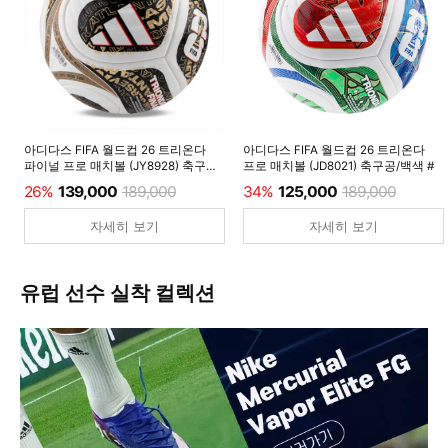
아디다스 FIFA 월드컵 26 트리온다
아디다스 FIFA 월드컵 26 트리온다
파이널 프로 매치볼 (JY8928) 축구공/
프로 매치볼 (JD8021) 축구공/백색 #
백색 #
26%
139,000
189,000
34%
125,000
189,000
자세히 보기
자세히 보기
유럽 선수 실착 컬렉션