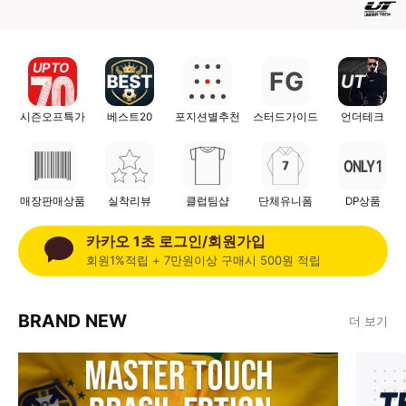
UP TO
F
G
UT
시즌오프특가
베스트20
포지션별추천
스터드가이드
언더테크
ONLY 1
매장판매상품
실착리뷰
클럽팀샵
단체유니폼
DP상품
카카오 1초 로그인/회원가입
회원1%적립 + 7만원이상 구매시 500원 적립
BRAND NEW
더 보기