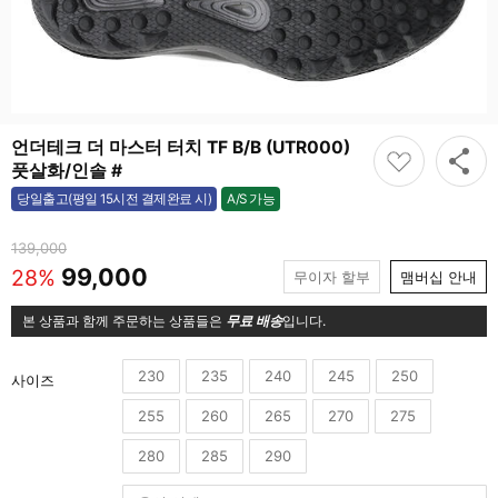
언더테크 더 마스터 터치 TF B/B (UTR000)
풋살화/인솔 #
A/S 가능
당일출고(평일 15시전 결제완료 시)
가능
139,000
99,000
28%
무이자 할부
맴버십 안내
본 상품과 함께 주문하는 상품들은
무료 배송
입니다.
230
235
240
245
250
사이즈
255
260
265
270
275
280
285
290