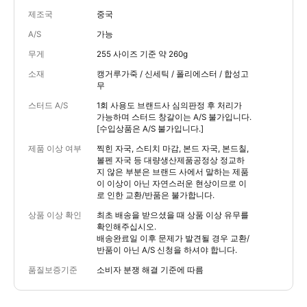
제조국
중국
A/S
가능
무게
255 사이즈 기준 약 260g
소재
캥거루가죽 / 신세틱 / 폴리에스터 / 합성고
무
스터드 A/S
1회 사용도 브랜드사 심의판정 후 처리가
가능하며 스터드 창갈이는 A/S 불가입니다.
[수입상품은 A/S 불가입니다.]
제품 이상 여부
찍힌 자국, 스티치 마감, 본드 자국, 본드칠,
볼펜 자국 등 대량생산제품공정상 정교하
지 않은 부분은 브랜드 사에서 말하는 제품
이 이상이 아닌 자연스러운 현상이므로 이
로 인한 교환/반품은 불가합니다.
상품 이상 확인
최초 배송을 받으셨을 때 상품 이상 유무를
확인해주십시오.
배송완료일 이후 문제가 발견될 경우 교환/
반품이 아닌 A/S 신청을 하셔야 합니다.
품질보증기준
소비자 분쟁 해결 기준에 따름