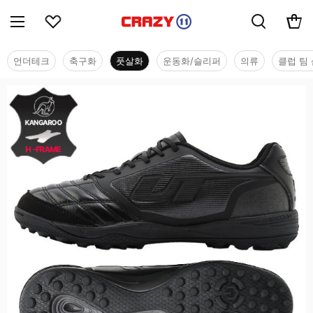
언더테크
축구화
풋살화
운동화/슬리퍼
의류
클럽 팀 
풋살화