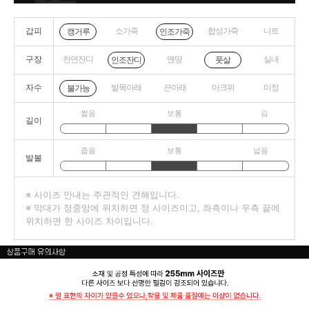
갑피
소가죽
합성가죽
니트
캥거루
인조가죽
구장
천연잔디
맨땅
실내
인조잔디
풋살
자수
발목아래
끈아래
마크위
미정
불가능
짧음
보통
김
길이
좁음
보통
넓음
발볼
※ 사이즈 안내는 주관적인 견해입니다.
※ 막대가 정중앙에 위치하면 정 사이즈이고, 좌측이나 우측 끝에
위치하면 한 사이즈 차이입니다.