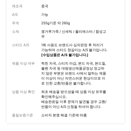
제조국
중국
A/S
가능
무게
255g기준 약 260g
소재
캥거루가죽 / 신세틱 / 폴리에스터 / 합성고
무
스터드 A/S
1회 사용도 브랜드사 심의판정 후 처리가
가능하며 스터드 창갈이는 A/S 불가입니다.
[수입상품은 A/S 불가입니다.]
제품 이상 여부
찍힌 자국, 스티치 마감, 본드 자국, 본드칠,
볼펜 자국 등 대량생산제품공정상 정교하
지 않은 부분은 브랜드 사에서 말하는 제품
이 이상이 아닌 자연스러운 현상이므로 이
로 인한 교환/반품은 불가합니다.
상품 이상 확인
최초 배송을 받으셨을 때 상품 이상 유무를
확인해주십시오.
배송완료일 이후 문제가 발견될 경우 교환/
반품이 아닌 A/S 신청을 하셔야 합니다.
품질보증기준
소비자 분쟁 해결 기준에 따름