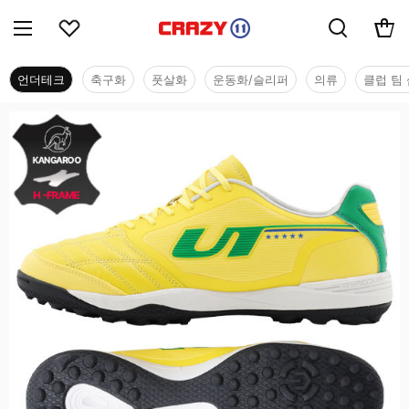
언더테크
축구화
풋살화
운동화/슬리퍼
의류
클럽 팀 
언더테크