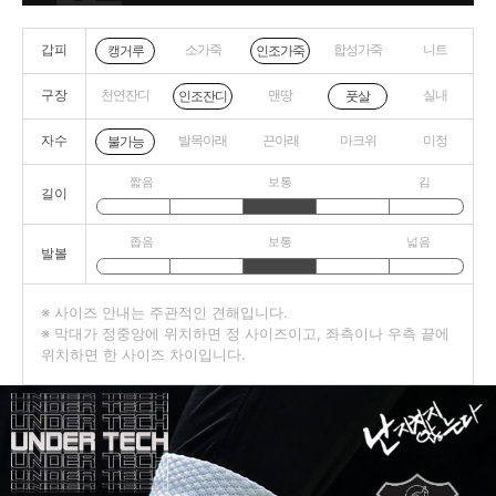
갑피
소가죽
합성가죽
니트
캥거루
인조가죽
구장
천연잔디
맨땅
실내
인조잔디
풋살
자수
발목아래
끈아래
마크위
미정
불가능
짧음
보통
김
길이
좁음
보통
넓음
발볼
※ 사이즈 안내는 주관적인 견해입니다.
※ 막대가 정중앙에 위치하면 정 사이즈이고, 좌측이나 우측 끝에
위치하면 한 사이즈 차이입니다.