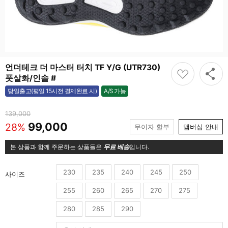
언더테크 더 마스터 터치 TF Y/G (UTR730)
풋살화/인솔 #
A/S 가능
당일출고(평일 15시전 결제완료 시)
가능
139,000
99,000
28%
무이자 할부
맴버십 안내
본 상품과 함께 주문하는 상품들은
무료 배송
입니다.
230
235
240
245
250
사이즈
255
260
265
270
275
280
285
290