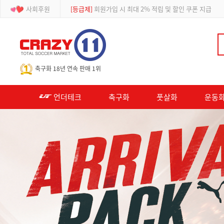
사회후원
[등급제]
회원가입 시 최대 2% 적립 및 할인 쿠폰 지급
-->
축구화 18년 연속 판매 1위
언더테크
축구화
풋살화
운동화