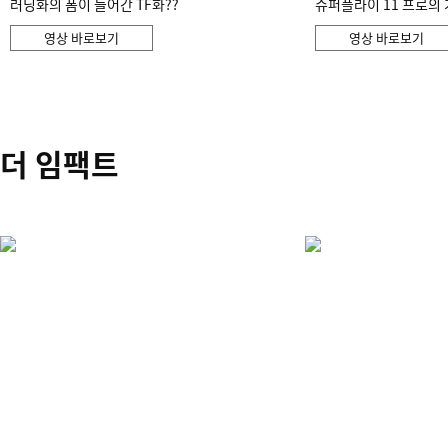
러닝화의 폼이 들어간 TF화??
슈퍼플라이 11 프로의 
영상 바로보기
영상 바로보기
더 임팩트