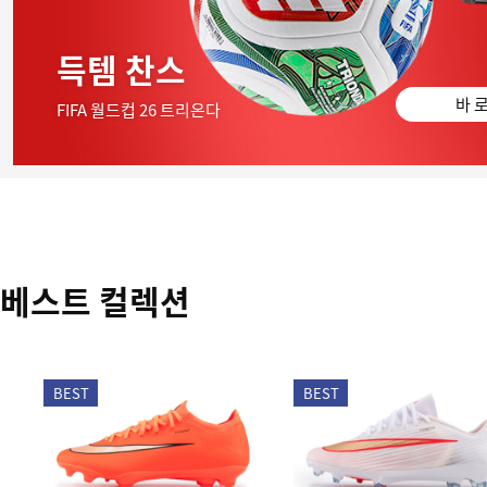
득템 찬스
바 로
FIFA 월드컵 26 트리온다
베스트 컬렉션
BEST
BEST