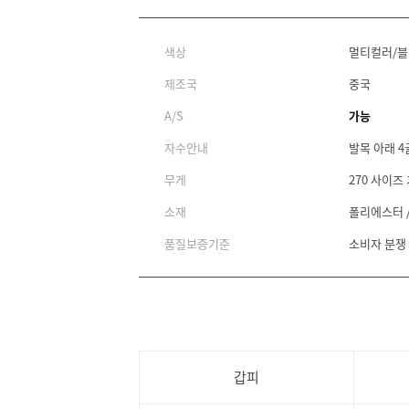
색상
멀티컬러/블
제조국
중국
A/S
가능
자수안내
발목 아래 4
무게
270 사이즈 
소재
폴리에스터 
품질보증기준
소비자 분쟁
갑피