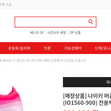
 쿠폰 지급
베스트 20
|
시즌오프 세일
|
DP 상품
운동화/슬리퍼
의류
기능성웨어
단체/유니
베이퍼 17 엘리트 FG (IO1560-900) 전용쌕/주걱/양말 #2층-02
메
[매장상품] 나이키 머
(IO1560-900) 전