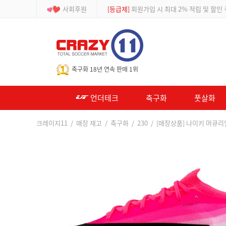
사회후원
[등급제]
회원가입 시 최대 2% 적립 및 할인
-->
축구화 18년 연속 판매 1위
언더테크
축구화
풋살화
크레이지11
/
매장 재고
/
축구화
/
230
/ [매장상품] 나이키 머큐리얼 