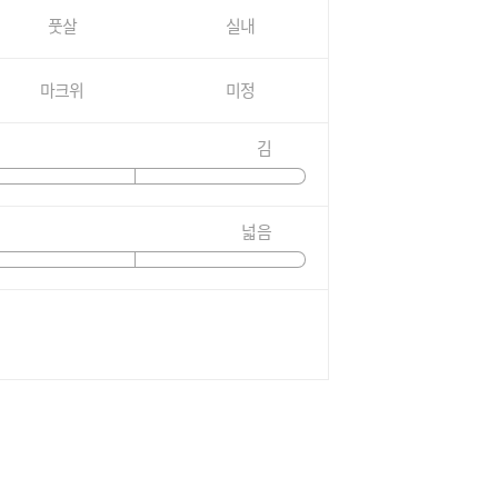
풋살
실내
마크위
미정
김
넓음