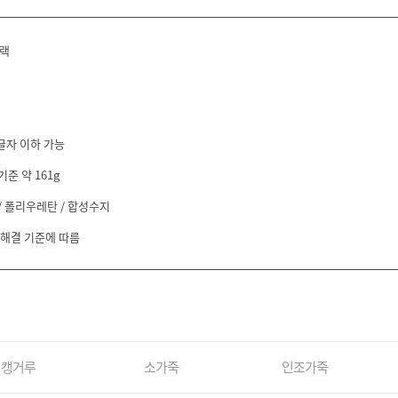
랙
글자 이하 가능
기준 약 161g
/ 폴리우레탄 / 합성수지
 해결 기준에 따름
캥거루
소가죽
인조가죽