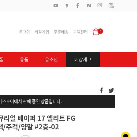
로그인
회원가입
주문배송
고객센터
0
폼
용품
유소년
매장재고
가스토어에서 판매 중인 상품입니다.
큐리얼 베이퍼 17 엘리트 FG
용쌕/주걱/양말 #2층-02