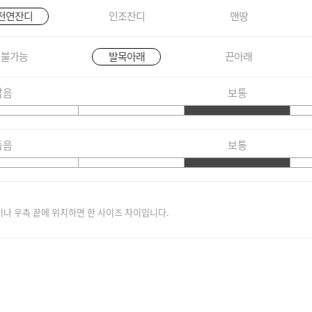
천연잔디
인조잔디
맨땅
불가능
발목아래
끈아래
짧음
보통
좁음
보통
이나 우측 끝에 위치하면 한 사이즈 차이입니다.