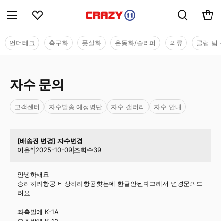
언더테크
축구화
풋살화
운동화/슬리퍼
의류
클럽 팀 
자수 문의
고객센터
자수발송 예정명단
자수 갤러리
자수 안내
[배송전 변경] 자수변경
이윤*
|
2025-10-09
|
조회수
39
안녕하새요
승리하라항공 비상하라항공햣는데 한글안된다그래서 변경문의드
려요
좌측발에 K-1A