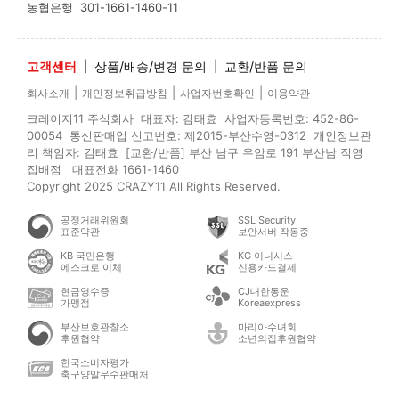
농협은행
301-1661-1460-11
고객센터
|
상품/배송/변경 문의
|
교환/반품 문의
|
|
|
회사소개
개인정보취급방침
사업자번호확인
이용약관
크레이지11 주식회사 대표자: 김태효 사업자등록번호: 452-86-
00054 통신판매업 신고번호: 제2015-부산수영-0312 개인정보관
리 책임자: 김태효 [교환/반품] 부산 남구 우암로 191 부산남 직영
집배점 대표전화 1661-1460
Copyright 2025 CRAZY11 All Rights Reserved.
공정거래위원회
SSL Security
표준약관
보안서버 작동중
KB 국민은행
KG 이니시스
에스크로 이체
신용카드결제
현금영수증
CJ대한통운
가맹점
Koreaexpress
부산보호관찰소
마리아수녀회
후원협약
소년의집후원협약
한국소비자평가
축구양말우수판매처