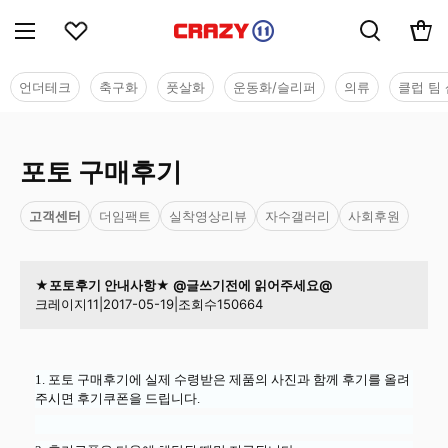
언더테크
축구화
풋살화
운동화/슬리퍼
의류
클럽 팀 
포토 구매후기
고객센터
더임팩트
실착영상리뷰
자수갤러리
사회후원
★포토후기 안내사항★ @글쓰기전에 읽어주세요@
크레이지11
|
2017-05-19
|
조회수
150664
1. 포토 구매후기에 실제 수령받은 제품의 사진과 함께 후기를 올려
주시면 후기쿠폰을 드립니다.