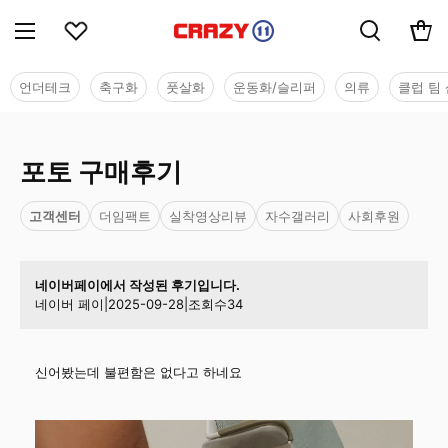
언더테크
축구화
풋살화
운동화/슬리퍼
의류
클럽 팀 
포토 구매후기
고객센터
더임팩트
실착영상리뷰
자수갤러리
사회후원
네이버페이에서 작성된 후기입니다.
네이버 페이
|
2025-09-28
|
조회수
34
신어봤는데 불편함은 없다고 하네요